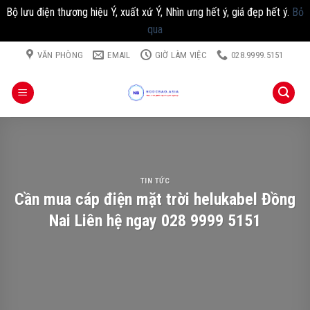
Bộ lưu điện thương hiệu Ý, xuất xứ Ý, Nhìn ưng hết ý, giá đẹp hết ý.
Bỏ
qua
Chuyển
VĂN PHÒNG
EMAIL
GIỜ LÀM VIỆC
028.9999.5151
đến
nội
dung
TIN TỨC
Cần mua cáp điện mặt trời helukabel Đồng
Nai Liên hệ ngay 028 9999 5151