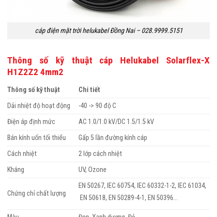
cáp điện mặt trời helukabel Đồng Nai – 028.9999.5151
Thông số kỹ thuật cáp Helukabel Solarflex-X
H1Z2Z2 4mm2
Thông số kỹ thuật
Chi tiết
Dải nhiệt độ hoạt động
-40 -> 90 độ C
Điện áp định mức
AC 1.0/1.0 kV/DC 1.5/1.5 kV
Bán kính uốn tối thiểu
Gấp 5 lần đường kính cáp
Cách nhiệt
2 lớp cách nhiệt
Kháng
UV, Ozone
EN 50267, IEC 60754, IEC 60332-1-2, IEC 61034,
Chứng chỉ chất lượng
EN 50618, EN 50289-4-1, EN 50396…