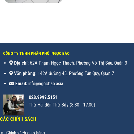
CÔNG TY TNHH PHÂN PHỐI NGỌC BẢO
Địa chỉ:
62A Phạm Ngọc Thạch, Phường Võ Thị Sáu, Quận 3
Văn phòng:
142A đường 45, Phường Tân Quy, Quận 7
Email:
info@ngocbao.asia
028.9999.5151
Thứ Hai đến Thứ Bảy (8:30 - 17:00)
CÁC CHÍNH SÁCH
Chính sách giao hàng