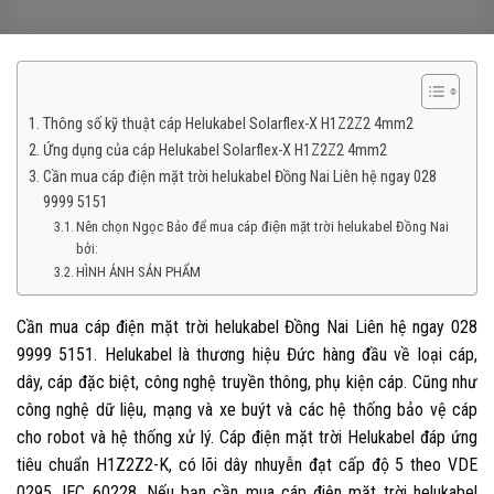
Thông số kỹ thuật cáp Helukabel Solarflex-X H1Z2Z2 4mm2
Ứng dụng của cáp Helukabel Solarflex-X H1Z2Z2 4mm2
Cần mua cáp điện mặt trời helukabel Đồng Nai Liên hệ ngay 028
9999 5151
Nên chọn Ngọc Bảo để mua cáp điện mặt trời helukabel Đồng Nai
bởi:
HÌNH ẢNH SẢN PHẨM
Cần mua cáp điện mặt trời helukabel Đồng Nai Liên hệ ngay 028
9999 5151.
Helukabel là thương hiệu Đức hàng đầu về loại cáp,
dây, cáp đặc biệt, công nghệ truyền thông, phụ kiện cáp. Cũng như
công nghệ dữ liệu, mạng và xe buýt và các hệ thống bảo vệ cáp
cho robot và hệ thống xử lý.
Cáp điện mặt trời Helukabel đáp ứng
tiêu chuẩn H1Z2Z2-K, có lõi dây nhuyễn đạt cấp độ 5 theo VDE
0295, IEC 60228. Nếu bạn cần mua
cáp điện mặt trời helukabel