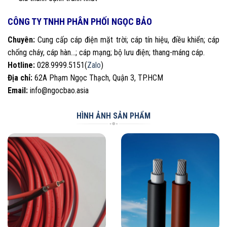
CÔNG TY TNHH PHÂN PHỐI NGỌC BẢO
Chuyên:
Cung cấp cáp điện mặt trời; cáp tín hiệu, điều khiển; cáp
chống cháy, cáp hàn…; cáp mạng; bộ lưu điện; thang-máng cáp.
Hotline:
028.9999.5151(
Zalo
)
Địa chỉ:
62A Phạm Ngọc Thạch, Quận 3, TP.HCM
Email:
info@ngocbao.asia
HÌNH ẢNH SẢN PHẨM