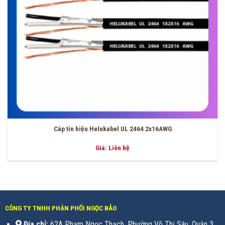
Cáp tín hiệu Helukabel UL 2464 2x16AWG
Giá: Liên hệ
CÔNG TY TNHH PHÂN PHỐI NGỌC BẢO
Địa chỉ:
62A Phạm Ngọc Thạch, Phường Võ Thị Sáu, Quận 3