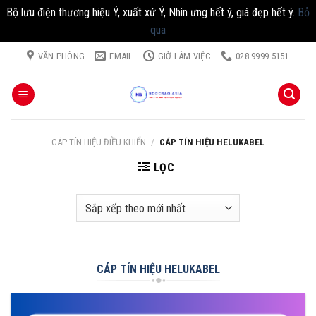
Bộ lưu điện thương hiệu Ý, xuất xứ Ý, Nhìn ưng hết ý, giá đẹp hết ý.
Bỏ
qua
Chuyển
VĂN PHÒNG
EMAIL
GIỜ LÀM VIỆC
028.9999.5151
đến
nội
dung
CÁP TÍN HIỆU ĐIỀU KHIỂN
/
CÁP TÍN HIỆU HELUKABEL
LỌC
CÁP TÍN HIỆU HELUKABEL