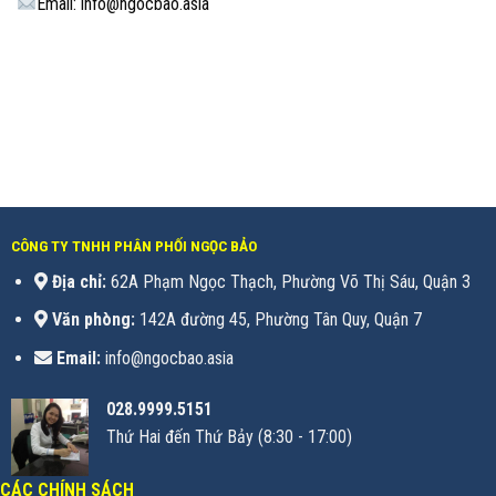
Email: info@ngocbao.asia
CÔNG TY TNHH PHÂN PHỐI NGỌC BẢO
Địa chỉ:
62A Phạm Ngọc Thạch, Phường Võ Thị Sáu, Quận 3
Văn phòng:
142A đường 45, Phường Tân Quy, Quận 7
Email:
info@ngocbao.asia
028.9999.5151
Thứ Hai đến Thứ Bảy (8:30 - 17:00)
CÁC CHÍNH SÁCH