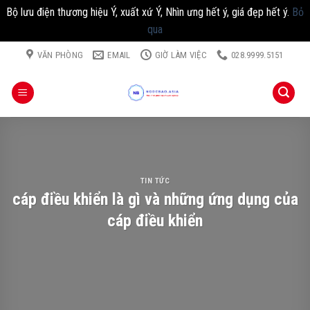
Bộ lưu điện thương hiệu Ý, xuất xứ Ý, Nhìn ưng hết ý, giá đẹp hết ý.
Bỏ
qua
Chuyển
VĂN PHÒNG
EMAIL
GIỜ LÀM VIỆC
028.9999.5151
đến
nội
dung
TIN TỨC
cáp điều khiển là gì và những ứng dụng của
cáp điều khiển