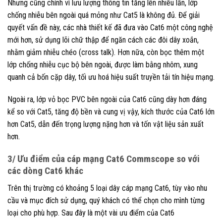
Nhưng cũng chính vì lưu lượng thông tin tăng lên nhiều lần, lớp
chống nhiễu bên ngoài quá mỏng như Cat5 là không đủ. Để giải
quyết vấn đề này, các nhà thiết kế đã đưa vào Cat6 một công nghệ
mới hơn, sử dụng lõi chữ thập để ngăn cách các đôi dây xoắn,
nhằm giảm nhiễu chéo (cross talk). Hơn nữa, còn bọc thêm một
lớp chống nhiễu cục bộ bên ngoài, được làm bằng nhôm, xung
quanh cả bốn cặp dây, tối ưu hoá hiệu suất truyền tải tín hiệu mạng.
Ngoài ra, lớp vỏ bọc PVC bên ngoài của Cat6 cũng dày hơn đáng
kể so với Cat5, tăng độ bền và cung vị vậy, kích thước của Cat6 lớn
hơn Cat5, dẫn đến trọng lượng nặng hơn và tốn vật liệu sản xuất
hơn.
3/ Ưu điểm của cáp mạng Cat6 Commscope so với
các dòng Cat6 khác
Trên thị trường có khoảng 5 loại dây cáp mạng Cat6, tùy vào nhu
cầu và mục đích sử dụng, quý khách có thể chọn cho mình từng
loại cho phù hợp. Sau đây là một vài ưu điểm của Cat6