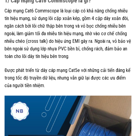
1/ Cáp mạng Cat6 Commscope là gì?
Cáp mạng Cat6 Commscope
là loại cáp có khả năng chống nhiễu
tín hiệu mạng, sử dụng lõi cặp xoắn kép, gồm 4 cặp dây xoắn đôi,
ngăn cách bởi lõi chữ thập bên trong và vỏ bọc chống nhiễu bên
ngoài, làm giảm tối đa nhiễu tín hiệu mạng, nhờ vào cơ chế chống
nhiễu chéo (cross talk) do hiệu ứng EMI gây ra. Ngoài ra, vỏ bảo vệ
bên ngoài sử dụng lớp nhựa PVC bền bỉ, chống rách, đảm bảo an
toàn cho lõi dây tín hiệu bên trong.
Được phát triển từ dây cáp mạng Cat5e với những cải tiến đáng kể
trong tốc độ truyền dữ liệu, nhưng vẫn giữ lại được các ưu điểm
của người tiền nhiệm.