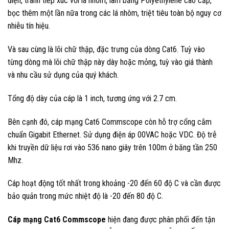
điện, tránh tiếp xúc với lá nhôm, làm bằng Polyethylene cao cấp,
bọc thêm một lần nữa trong các lá nhôm, triệt tiêu toàn bộ nguy cơ
nhiễu tín hiệu.
Và sau cùng là lõi chữ thập, đặc trưng của dòng Cat6. Tuỳ vào
từng dòng mà lõi chữ thập này dày hoặc mỏng, tuỳ vào giá thành
và nhu cầu sử dụng của quý khách.
Tổng độ dày của cáp là 1 inch, tương ứng với 2.7 cm.
Bên cạnh đó, cáp mạng Cat6 Commscope còn hỗ trợ cổng cắm
chuẩn Gigabit Ethernet. Sử dụng điện áp 00VAC hoặc VDC. Độ trễ
khi truyền dữ liệu rơi vào 536 nano giây trên 100m ở băng tần 250
Mhz.
Cáp hoạt động tốt nhất trong khoảng -20 đến 60 độ C và cần được
bảo quản trong mức nhiệt độ là -20 đến 80 độ C.
Cáp mạng Cat6 Commscope
hiện đang được phân phối đến tận