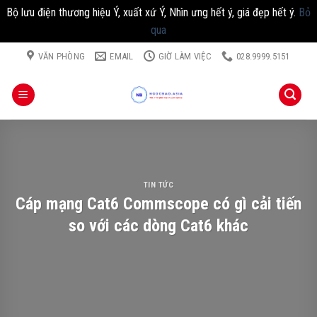
Bộ lưu điện thương hiệu Ý, xuất xứ Ý, Nhìn ưng hết ý, giá đẹp hết ý.
Bỏ
qua
Chuyển
VĂN PHÒNG
EMAIL
GIỜ LÀM VIỆC
028.9999.5151
đến
nội
dung
TIN TỨC
Cáp mạng Cat6 Commscope có gì cải tiến
so với các dòng Cat6 khác