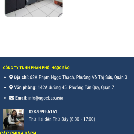
CÔNG TY TNHH PHÂN PHỐI NGỌC BẢO
Địa chỉ:
62A Phạm Ngọc Thạch, Phường Võ Thị Sáu, Quận 3
Văn phòng:
142A đường 45, Phường Tân Quy, Quận 7
Email:
info@ngocbao.asia
028.9999.5151
Thứ Hai đến Thứ Bảy (8:30 - 17:00)
CÁC CHÍNH SÁCH