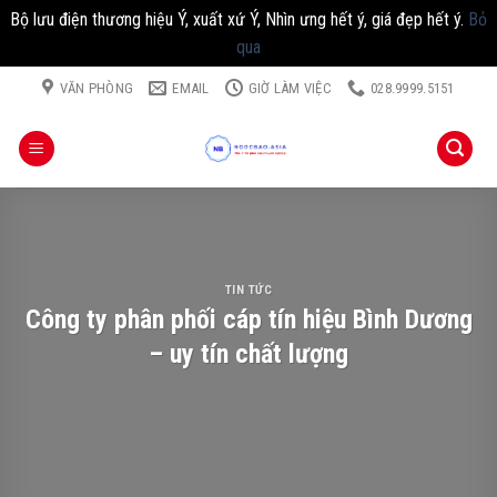
Bộ lưu điện thương hiệu Ý, xuất xứ Ý, Nhìn ưng hết ý, giá đẹp hết ý.
Bỏ
qua
Chuyển
VĂN PHÒNG
EMAIL
GIỜ LÀM VIỆC
028.9999.5151
đến
nội
dung
TIN TỨC
Công ty phân phối cáp tín hiệu Bình Dương
– uy tín chất lượng