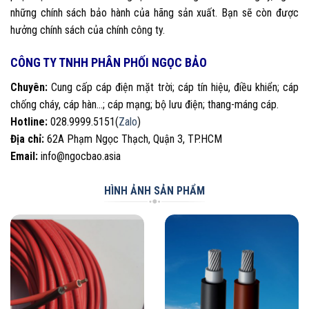
những chính sách bảo hành của hãng sản xuất. Bạn sẽ còn được
hưởng chính sách của chính công ty.
CÔNG TY TNHH PHÂN PHỐI NGỌC BẢO
Chuyên:
Cung cấp cáp điện mặt trời; cáp tín hiệu, điều khiển; cáp
chống cháy, cáp hàn…; cáp mạng; bộ lưu điện; thang-máng cáp.
Hotline:
028.9999.5151(
Zalo
)
Địa chỉ:
62A Phạm Ngọc Thạch, Quận 3, TP.HCM
Email:
info@ngocbao.asia
HÌNH ẢNH SẢN PHẨM