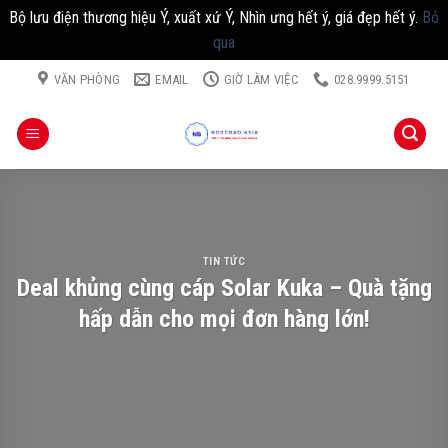
Bộ lưu điện thương hiệu Ý, xuất xứ Ý, Nhìn ưng hết ý, giá đẹp hết ý.
Bỏ
qua
Chuyển
VĂN PHÒNG
EMAIL
GIỜ LÀM VIỆC
028.9999.5151
đến
nội
dung
TIN TỨC
Deal khủng cùng cáp Solar Kuka – Quà tặng
hấp dẫn cho mọi đơn hàng lớn!