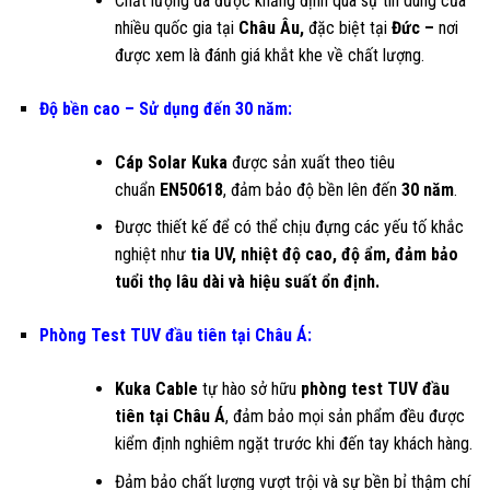
Chất lượng đã được khẳng định qua sự tin dùng của
nhiều quốc gia tại
Châu Âu,
đặc biệt tại
Đức –
nơi
được xem là đánh giá khắt khe về chất lượng.
Độ bền cao – Sử dụng đến 30 năm:
Cáp Solar Kuka
được sản xuất theo tiêu
chuẩn
EN50618
, đảm bảo độ bền lên đến
30 năm
.
Được thiết kế để có thể chịu đựng các yếu tố khắc
nghiệt như
tia UV, nhiệt độ cao
,
độ ẩm, đảm bảo
tuổi thọ lâu dài và hiệu suất ổn định.
Phòng Test TUV đầu tiên tại Châu Á:
Kuka Cable
tự hào sở hữu
phòng test TUV
đầu
tiên tại Châu Á
, đảm bảo mọi sản phẩm đều được
kiểm định nghiêm ngặt trước khi đến tay khách hàng.
Đảm bảo chất lượng vượt trội và sự bền bỉ thậm chí