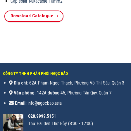
Cáp solar Kukacable 10mm2
Download Catalogue
CÔNG TY TNHH PHÂN PHỐI NGỌC BẢO
Địa chỉ:
62A Phạm Ngọc Thạch, Phường Võ Thị Sáu, Quận 3
Văn phòng:
142A đường 45, Phường Tân Quy, Quận 7
Email:
info@ngocbao.asia
028.9999.5151
Thứ Hai đến Thứ Bảy (8:30 - 17:00)