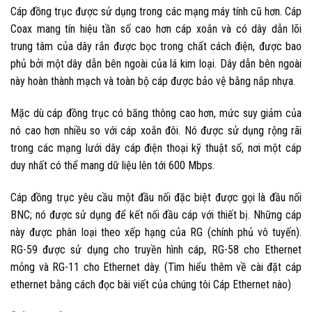
Cáp đồng trục được sử dụng trong các mạng máy tính cũ hơn. Cáp
Coax mang tín hiệu tần số cao hơn cáp xoắn và có dây dẫn lõi
trung tâm của dây rắn được bọc trong chất cách điện, được bao
phủ bởi một dây dẫn bên ngoài của lá kim loại. Dây dẫn bên ngoài
này hoàn thành mạch và toàn bộ cáp được bảo vệ bằng nắp nhựa.
Mặc dù cáp đồng trục có băng thông cao hơn, mức suy giảm của
nó cao hơn nhiều so với cáp xoắn đôi. Nó được sử dụng rộng rãi
trong các mạng lưới dây cáp điện thoại kỹ thuật số, nơi một cáp
duy nhất có thể mang dữ liệu lên tới 600 Mbps.
Cáp đồng trục yêu cầu một đầu nối đặc biệt được gọi là đầu nối
BNC; nó được sử dụng để kết nối đầu cáp với thiết bị. Những cáp
này được phân loại theo xếp hạng của RG (chính phủ vô tuyến).
RG-59 được sử dụng cho truyền hình cáp, RG-58 cho Ethernet
mỏng và RG-11 cho Ethernet dày. (Tìm hiểu thêm về cài đặt cáp
ethernet bằng cách đọc bài viết của chúng tôi Cáp Ethernet nào)