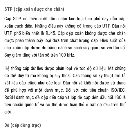
STP (cặp xoắn được che chắn)
Cáp STP có thêm một tấm chắn kim loại bao phủ dây dẫn cặp
xoắn cách điện. Những điều này không có trong cáp UTP. Đầu nối
UTP phổ biến nhất là RJ45.
Cáp cặp xoắn không được che chắn
được phân thành bảy loại dựa trên chất lượng cáp. Hiệu suất của
cáp xoắn cặp được đo bằng cách so sánh suy giảm so với tần số.
Suy giảm tăng với tần số trên 100 kHz.
Hệ thống cáp dữ liệu được phân loại về tốc độ dữ liệu. Mà chúng
có thể duy trì mà không bị suy thoái. Các thông số kỹ thuật mô tả
vật liệu cáp cũng như các loại. Đầu nối và khối nối được sử dụng
để phù hợp với một danh mục. Đối với các tiêu chuẩn ISO/IEC,
RoSH
danh mục đề cập đến cáp và lớp đề cập đến đầu nối. ISO là
tiêu chuẩn quốc tế và có thể được tuân thủ ở bất cứ đâu trên thế
giới.
Dỗ (cáp đồng trục)