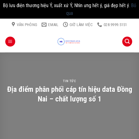
Bộ lưu điện thương hiệu Ý, xuất xứ Ý, Nhìn ưng hết ý, giá đẹp hết ý.
Bỏ
qua
Chuyển
VĂN PHÒNG
EMAIL
GIỜ LÀM VIỆC
028.9999.5151
đến
nội
dung
TIN TỨC
Địa điểm phân phối cáp tín hiệu data Đồng
Nai – chất lượng số 1