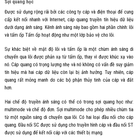
Sợi quang học
Được sử dụng rộng rãi bởi các công ty cáp và điện thoại để cung
cấp kết nối nhanh với Internet, cáp quang truyền tín hiệu dữ liệu
dưới dạng ánh sáng. Kênh ánh sáng này bao gồm hai phần chính: lõi
và tấm ốp Tấm ốp hoạt động như một lớp bảo vệ cho lõi.
Sự khác biệt về mật độ lõi và tấm ốp là một chùm ánh sáng di
chuyển qua lõi được phản xạ từ tấm ốp, thay vì được khúc xạ vào
nó.
Cáp quang có trọng lượng nhẹ và nó không có vấn đề suy giảm
tín hiệu mà hai cáp dữ liệu còn lại bị ảnh hưởng. Tuy nhiên, cáp
quang rất mỏng manh do các bộ phận thủy tinh của cáp và đắt
hơn.
Hai chế độ truyền ánh sáng có thể có trong sợi quang học như:
multimode và chế độ đơn. Sợi multimode cho phép nhiều chùm tia
từ một nguồn sáng di chuyển qua lõi.
Có hai loại đầu nối cho cáp
quang. Đầu nối SC được sử dụng cho truyền hình cáp và đầu nối ST
được sử dụng để kết nối cáp với các thiết bị mạng.