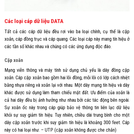
Các loại cáp dữ liệu DATA
Tất cả các cáp dữ liệu đều rơi vào ba loại chính, cụ thể là cặp
xoắn, cáp đồng trục và cáp quang. Các loại cáp này mang tín hiệu ở
các tần số khác nhau và chúng có các ứng dụng độc đáo.
Cặp xoắn
Mạng viễn thông và máy tính sử dụng chủ yếu là dây đồng cặp
xoắn. Cáp cặp xoắn bao gồm hai lõi đồng, mỗi lõi có lớp cách nhiệt
bằng nhựa riêng và xoắn lại với nhau. Một dây mạng tín hiệu và dây
khác được sử dụng làm tham chiếu mặt đất. Ưu điểm của xoắn là
cả hai dây đều bị ảnh hưởng như nhau bởi các tác động bên ngoài.
Sự xoắn ốc này trong cáp giúp bảo vệ thông tin liên lạc dữ liệu
khỏi sự suy giảm tín hiệu. Tuy nhiên, chiều dài trung bình cho một
dây cặp xoắn trước khi suy giảm tín hiệu là khoảng 300 feet.
Cáp
này có hai loại như. – UTP (cặp xoắn không được che chắn)