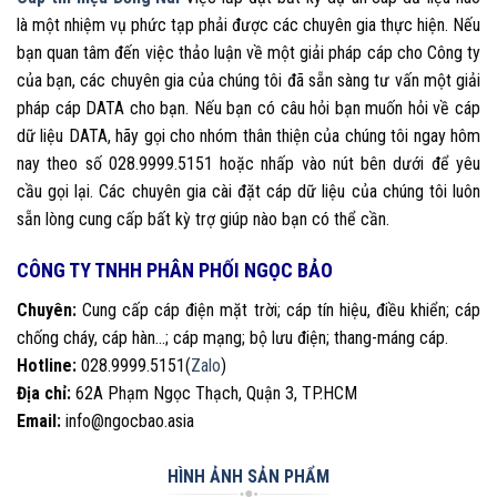
là một nhiệm vụ phức tạp phải được các chuyên gia thực hiện. Nếu
bạn quan tâm đến việc thảo luận về một giải pháp cáp cho Công ty
của bạn, các chuyên gia của chúng tôi đã sẵn sàng tư vấn một giải
pháp cáp DATA cho bạn.
Nếu bạn có câu hỏi bạn muốn hỏi về cáp
dữ liệu DATA, hãy gọi cho nhóm thân thiện của chúng tôi ngay hôm
nay theo số 028.9999.5151 hoặc nhấp vào nút bên dưới để yêu
cầu gọi lại. Các chuyên gia cài đặt cáp dữ liệu của chúng tôi luôn
sẵn lòng cung cấp bất kỳ trợ giúp nào bạn có thể cần.
CÔNG TY TNHH PHÂN PHỐI NGỌC BẢO
Chuyên:
Cung cấp cáp điện mặt trời; cáp tín hiệu, điều khiển; cáp
chống cháy, cáp hàn…; cáp mạng; bộ lưu điện; thang-máng cáp.
Hotline:
028.9999.5151(
Zalo
)
Địa chỉ:
62A Phạm Ngọc Thạch, Quận 3, TP.HCM
Email:
info@ngocbao.asia
HÌNH ẢNH SẢN PHẨM