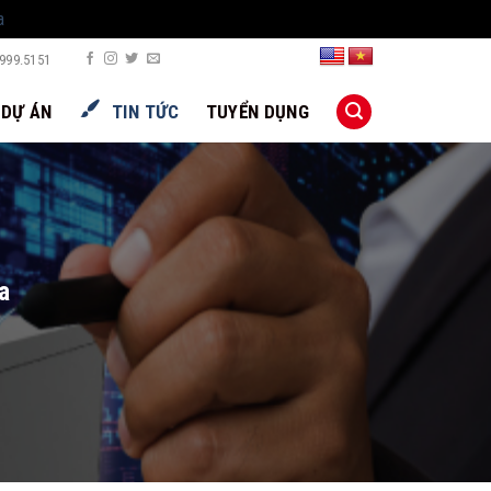
a
999.5151
DỰ ÁN
TIN TỨC
TUYỂN DỤNG
a