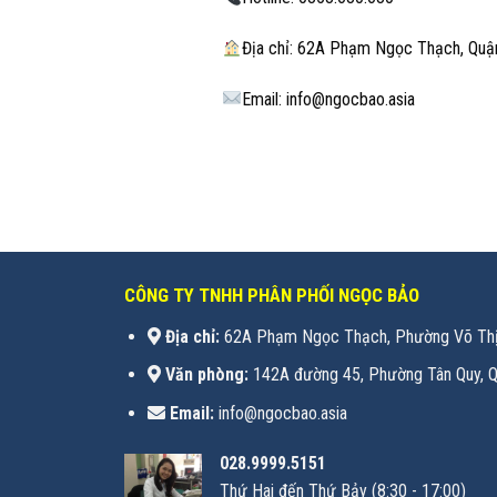
Địa chỉ: 62A Phạm Ngọc Thạch, Quậ
Email: info@ngocbao.asia
CÔNG TY TNHH PHÂN PHỐI NGỌC BẢO
Địa chỉ:
62A Phạm Ngọc Thạch, Phường Võ Thị
Văn phòng:
142A đường 45, Phường Tân Quy, Q
Email:
info@ngocbao.asia
028.9999.5151
Thứ Hai đến Thứ Bảy (8:30 - 17:00)