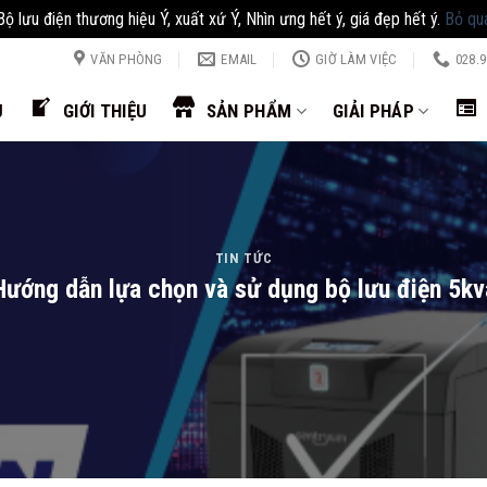
Bộ lưu điện thương hiệu Ý, xuất xứ Ý, Nhìn ưng hết ý, giá đẹp hết ý.
Bỏ qu
VĂN PHÒNG
EMAIL
GIỜ LÀM VIỆC
028.9
Ủ
GIỚI THIỆU
SẢN PHẨM
GIẢI PHÁP
TIN TỨC
Hướng dẫn lựa chọn và sử dụng bộ lưu điện 5kv