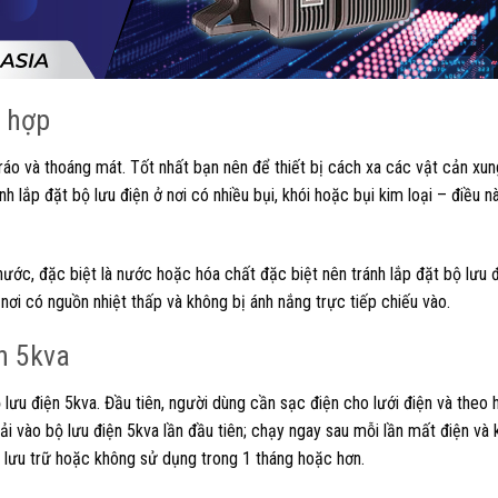
ù hợp
ráo và thoáng mát. Tốt nhất bạn nên để thiết bị cách xa các vật cản xun
nh lắp đặt bộ lưu điện ở nơi có nhiều bụi, khói hoặc bụi kim loại – điều
ớc, đặc biệt là nước hoặc hóa chất đặc biệt nên tránh lắp đặt bộ lưu 
nơi có nguồn nhiệt thấp và không bị ánh nắng trực tiếp chiếu vào.
n 5kva
ộ lưu điện 5kva. Đầu tiên, người dùng cần sạc điện cho lưới điện và theo
i vào bộ lưu điện 5kva lần đầu tiên; chạy ngay sau mỗi lần mất điện và 
 lưu trữ hoặc không sử dụng trong 1 tháng hoặc hơn.