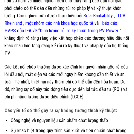
hơn 20 năm và nhiều nghiên cứu cho thấy rằng các đầu nối giao
phối chéo có thể dẫn đến những rủi ro pháp lý và kỹ thuật khôn
lường. Các nghiên cứu được thực hiện bởi
SolarBankability
,
TÜV
Rheinland
,
một nhóm các nhà khoa học quốc tế
và
báo cáo
PVPS của IEA về “Định lượng rủi ro kỹ thuật trong PV Power
”
khẳng định rõ ràng rằng việc kết hợp chéo các thương hiệu đầu nối
khác nhau làm tăng đáng kể rủi ro kỹ thuật và pháp lý của hệ thống
PV.
Các kết nối chéo thường được xác định là nguyên nhân gốc rễ của
lỗi đầu nối, mất điện và các mối nguy hiểm không cần thiết về an
toàn. Tệ nhất, thiệt hại này thậm chí có thể dẫn đến hỏa hoạn. Do
đó, những sự cố này tác động tiêu cực đến lợi tức đầu tư (ROI) và
chi phí năng lượng được điều chỉnh (LCOE).
Các yếu tố có thể gây ra sự không tương thích kỹ thuật:
Công nghệ và nguyên liệu sản phẩm chất lượng thấp
Sự khác biệt trong quy trình sản xuất và tiêu chuẩn chất lượng