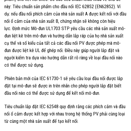
này: Tiêu chuẩn sản phẩm cho đầu nối IEC 62852 (EN62852). Ví
dụ: nếu đầu nối phích cắm của nhà sản xuất A được kết nối với đầu
nối ổ cắm của nhà sản xuất B, chứng nhận sẽ không còn hiệu
lực. Định mức Mô-đun UL1703 STP yêu cầu các nhà sản xuất mô-
đun liệt kê trên mô-đun và hướng dẫn lắp ráp của họ nhà sản xuất
cụ thể và số kiểu của tất cả các đầu nối PV được phép mà mô-
đun được liệt kê UL để ghép nối. Điều này giúp người lắp đặt và
người kiểm tra dựa vào hướng dẫn rất rõ ràng về loại đầu nối nào
có thể được sử dụng.
Phiên bản mới của IEC 61730-1 sẽ yêu cầu loại đầu nối được lắp
đặt tại mô-đun sẽ được in trên nhãn cho phép người lắp đặt biết
đầu nối nào có thể được sử dụng để kết nối mô-đun.
Tiêu chuẩn lắp đặt IEC 62548 quy định rằng các phích cắm và đầu
nối ổ cắm được kết hợp với nhau trong hệ thống PV phải cùng loại
từ cùng một nhà sản xuất để tạo kết nối.