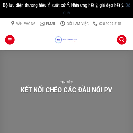
Bộ lưu điện thương hiệu Ý, xuất xứ Ý, Nhìn ưng hết ý, giá đẹp hết ý.
Bỏ
qua
Chuyển
VĂN PHÒNG
EMAIL
GIỜ LÀM VIỆC
028.9999.5151
đến
nội
dung
TIN TỨC
KẾT NỐI CHÉO CÁC ĐẦU NỐI PV