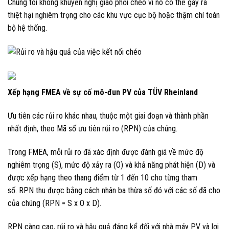
Chúng tôi không khuyến nghị giao phối chéo vì nó có thể gây ra
thiệt hại nghiêm trọng cho các khu vực cục bộ hoặc thậm chí toàn
bộ hệ thống.
Xếp hạng FMEA về sự cố mô-đun PV của TÜV Rheinland
Ưu tiên các rủi ro khác nhau, thuộc một giai đoạn và thành phần
nhất định, theo Mã số ưu tiên rủi ro (RPN) của chúng.
Trong FMEA, mỗi rủi ro đã xác định được đánh giá về mức độ
nghiêm trọng (S), mức độ xảy ra (O) và khả năng phát hiện (D) và
được xếp hạng theo thang điểm từ 1 đến 10 cho từng tham
số. RPN thu được bằng cách nhân ba thừa số đó với các số đã cho
của chúng (RPN = S x O x D).
RPN càng cao, rủi ro và hậu quả đáng kể đối với nhà máy PV và lợi