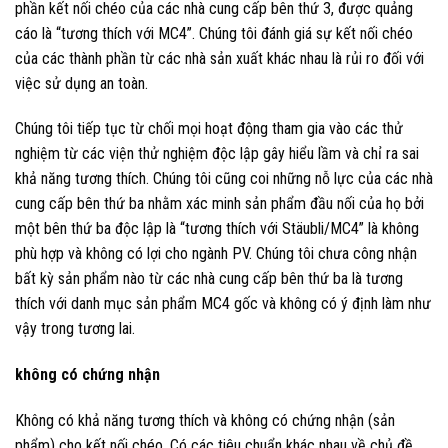
phần kết nối chéo của các nhà cung cấp bên thứ 3, được quảng
cáo là “tương thích với MC4”. Chúng tôi đánh giá sự kết nối chéo
của các thành phần từ các nhà sản xuất khác nhau là rủi ro đối với
việc sử dụng an toàn.
Chúng tôi tiếp tục từ chối mọi hoạt động tham gia vào các thử
nghiệm từ các viện thử nghiệm độc lập gây hiểu lầm và chỉ ra sai
khả năng tương thích. Chúng tôi cũng coi những nỗ lực của các nhà
cung cấp bên thứ ba nhằm xác minh sản phẩm đầu nối của họ bởi
một bên thứ ba độc lập là “tương thích với Stäubli/MC4” là không
phù hợp và không có lợi cho ngành PV. Chúng tôi chưa công nhận
bất kỳ sản phẩm nào từ các nhà cung cấp bên thứ ba là tương
thích với danh mục sản phẩm MC4 gốc và không có ý định làm như
vậy trong tương lai.
không có chứng nhận
Không có khả năng tương thích và không có chứng nhận (sản
phẩm) cho kết nối chéo. Có các tiêu chuẩn khác nhau về chủ đề