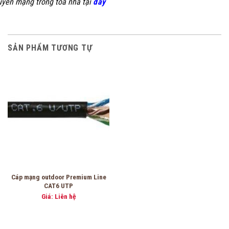
uyền mạng trong toà nhà tại
đây
SẢN PHẨM TƯƠNG TỰ
Cáp mạng outdoor Premium Line
CAT6 UTP
Giá: Liên hệ