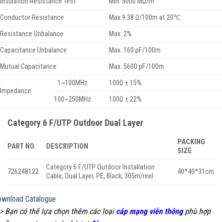
Insulation Resistance Test
Min. 5000 MΩ/m
Conductor Resistance
Max.9.38 Ω/100m at 20℃
Resistance Unbalance
Max. 2%
Capacitance Unbalance
Max. 160 pF/100m
Mutual Capacitance
Max. 5600 pF/100m
1~100MHz
100Ω ± 15%
Impedance
100~250MHz
100Ω ± 22%
Category 6 F/UTP Outdoor Dual Layer
PACKING
PART NO.
DESCRIPTION
SIZE
Category 6 F/UTP Outdoor Installation
726248122
40*40*31cm
Cable, Dual Layer, PE, Black, 305m/reel
wnload Catalogue
> Bạn có thể lựa chọn thêm các loại
cáp mạng viễn thông
phù hợp