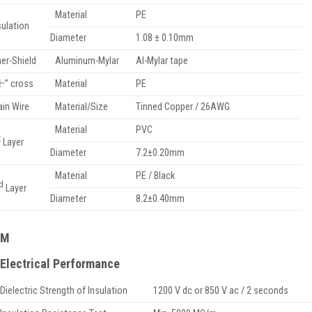
Material
PE
sulation
Diameter
1.08 ± 0.10mm
ner-Shield
Aluminum-Mylar
Al-Mylar tape
十” cross
Material
PE
ain Wire
Material/Size
Tinned Copper / 26AWG
Material
PVC
t
Layer
Diameter
7.2±0.20mm
Material
PE / Black
d
Layer
Diameter
8.2±0.40mm
M
Electrical Performance
Dielectric Strength of Insulation
1200 V dc or 850 V ac / 2 seconds