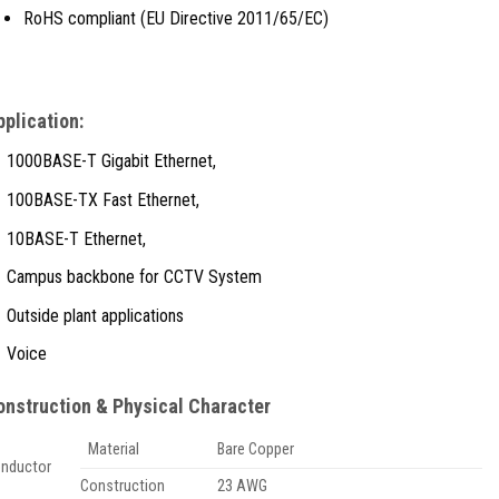
RoHS compliant (EU Directive 2011/65/EC)
plication:
1000BASE-T Gigabit Ethernet,
100BASE-TX Fast Ethernet,
10BASE-T Ethernet,
Campus backbone for CCTV System
Outside plant applications
Voice
onstruction & Physical Character
Material
Bare Copper
nductor
Construction
23 AWG