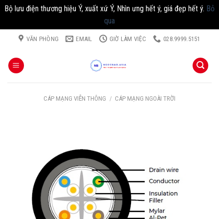
Bộ lưu điện thương hiệu Ý, xuất xứ Ý, Nhìn ưng hết ý, giá đẹp hết ý.
Bỏ
qua
Chuyển
VĂN PHÒNG
EMAIL
GIỜ LÀM VIỆC
028.9999.5151
đến
nội
dung
CÁP MẠNG VIỄN THÔNG
/
CÁP MẠNG NGOÀI TRỜI