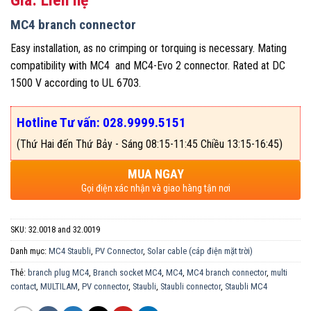
MC4 branch connector
Easy installation, as no crimping or torquing is necessary. Mating
compatibility with MC4 and MC4-Evo 2 connector. Rated at DC
1500 V according to UL 6703.
Hotline Tư vấn: 028.9999.5151
(Thứ Hai đến Thứ Bảy - Sáng 08:15-11:45 Chiều 13:15-16:45)
MUA NGAY
Gọi điện xác nhận và giao hàng tận nơi
SKU:
32.0018 and 32.0019
Danh mục:
MC4 Staubli
,
PV Connector
,
Solar cable (cáp điện mặt trời)
Thẻ:
branch plug MC4
,
Branch socket MC4
,
MC4
,
MC4 branch connector
,
multi
contact
,
MULTILAM
,
PV connector
,
Staubli
,
Staubli connector
,
Staubli MC4