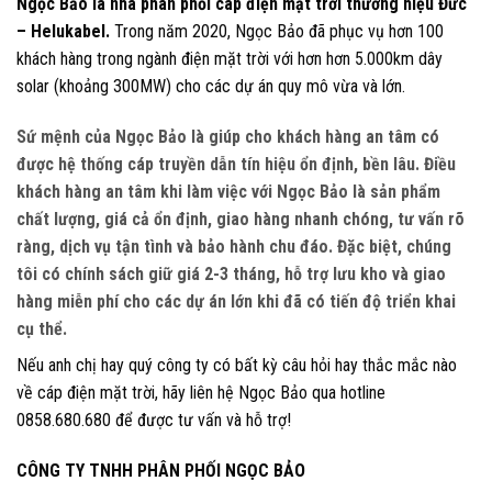
Ngọc Bảo là nhà phân phối cáp điện mặt trời thương hiệu Đức
– Helukabel.
Trong năm 2020, Ngọc Bảo đã phục vụ hơn 100
khách hàng trong ngành điện mặt trời với hơn hơn 5.000km dây
solar (khoảng 300MW) cho các dự án quy mô vừa và lớn.
Sứ mệnh của Ngọc Bảo là giúp cho khách hàng an tâm có
được hệ thống cáp truyền dẫn tín hiệu ổn định, bền lâu. Điều
khách hàng an tâm khi làm việc với Ngọc Bảo là sản phẩm
chất lượng, giá cả ổn định, giao hàng nhanh chóng, tư vấn rõ
ràng, dịch vụ tận tình và bảo hành chu đáo. Đặc biệt, chúng
tôi có chính sách giữ giá 2-3 tháng, hỗ trợ lưu kho và giao
hàng miễn phí cho các dự án lớn khi đã có tiến độ triển khai
cụ thể.
Nếu anh chị hay quý công ty có bất kỳ câu hỏi hay thắc mắc nào
về cáp điện mặt trời, hãy liên hệ Ngọc Bảo qua hotline
0858.680.680 để được tư vấn và hỗ trợ!
CÔNG TY TNHH PHÂN PHỐI NGỌC BẢO