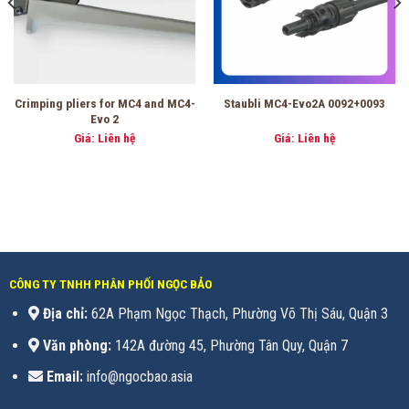
Crimping pliers for MC4 and MC4-
Staubli MC4-Evo2A 0092+0093
Evo 2
Giá: Liên hệ
Giá: Liên hệ
CÔNG TY TNHH PHÂN PHỐI NGỌC BẢO
Địa chỉ:
62A Phạm Ngọc Thạch, Phường Võ Thị Sáu, Quận 3
Văn phòng:
142A đường 45, Phường Tân Quy, Quận 7
Email:
info@ngocbao.asia