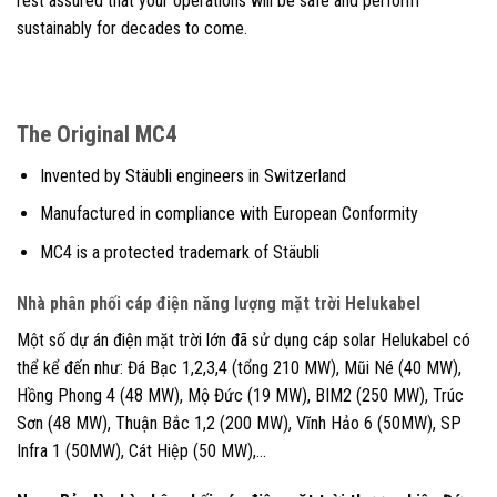
rest assured that your operations will be safe and perform
sustainably for decades to come.
The Original MC4
Invented by Stäubli engineers in Switzerland
Manufactured in compliance with European Conformity
MC4 is a protected trademark of Stäubli
Nhà phân phối cáp điện năng lượng mặt trời Helukabel
Một số dự án điện mặt trời lớn đã sử dụng cáp solar Helukabel có
thể kể đến như: Đá Bạc 1,2,3,4 (tổng 210 MW), Mũi Né (40 MW),
Hồng Phong 4 (48 MW), Mộ Đức (19 MW), BIM2 (250 MW), Trúc
Sơn (48 MW), Thuận Bắc 1,2 (200 MW), Vĩnh Hảo 6 (50MW), SP
Infra 1 (50MW), Cát Hiệp (50 MW),…