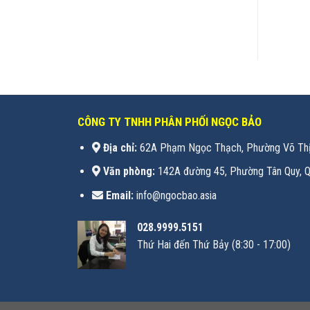
7,400,000
₫
Giá: Liên hệ
CÔNG TY TNHH PHÂN PHỐI NGỌC BẢO
Địa chỉ:
62A Phạm Ngọc Thạch, Phường Võ Thị
Văn phòng:
142A đường 45, Phường Tân Quy, Q
Email:
info@ngocbao.asia
028.9999.5151
Thứ Hai đến Thứ Bảy (8:30 - 17:00)