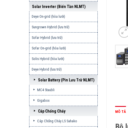
Solar Inverter (biến Tần NLMT)
Deye On-grid (hòa lưới)
Sungrown Hybrid (lưu trữ)
Sofar Hybrid (lưu trữ)
Sofar On-grid (hòa lưới)
Solis Hybrid (hòa lưới)
Deye Hybrid (lưu trữ)
Solar Battery (pin Lưu Trữ NLMT)
MC4 Staubli
Gigabox
Cáp Chống Cháy
MÔ TẢ
Cáp Chống Cháy LS Sahako
Bộ 