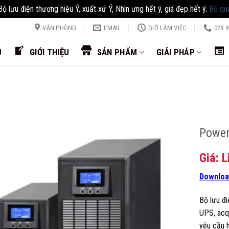
Bộ lưu điện thương hiệu Ý, xuất xứ Ý, Nhìn ưng hết ý, giá đẹp hết ý.
Bỏ qu
VĂN PHÒNG
EMAIL
GIỜ LÀM VIỆC
028.9
Ủ
GIỚI THIỆU
SẢN PHẨM
GIẢI PHÁP
Power
Giá: L
Downloa
Bộ lưu đi
UPS, acqu
yêu cầu 