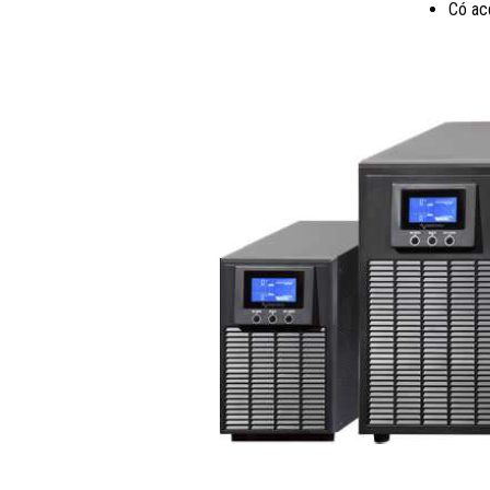
Có ac