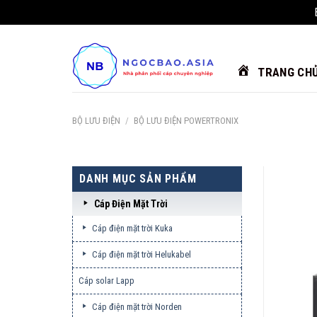
Chuyển
đến
nội
TRANG CH
dung
BỘ LƯU ĐIỆN
/
BỘ LƯU ĐIỆN POWERTRONIX
DANH MỤC SẢN PHẨM
Cáp Điện Mặt Trời
Cáp điện mặt trời Kuka
Cáp điện mặt trời Helukabel
Cáp solar Lapp
Cáp điện mặt trời Norden