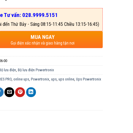
ne Tư vấn: 028.9999.5151
i đến Thứ Bảy - Sáng 08:15-11:45 Chiều 13:15-16:45)
MUA NGAY
Gọi điện xác nhận và giao hàng tận nơi
6-00
Bộ lưu điện
,
Bộ lưu điện Powertronix
ES PRO
,
online ups
,
Powertronix
,
ups
,
ups online
,
Ups Powertronix