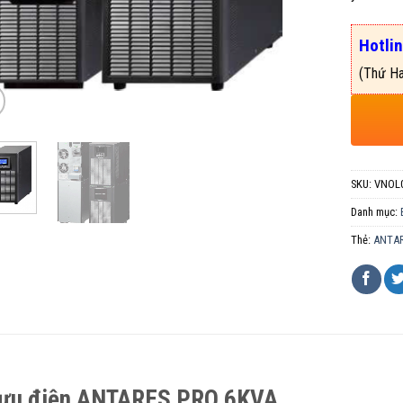
Hotli
(Thứ Ha
SKU:
VNOL0
Danh mục:
Thẻ:
ANTAR
lưu điện ANTARES PRO 6KVA