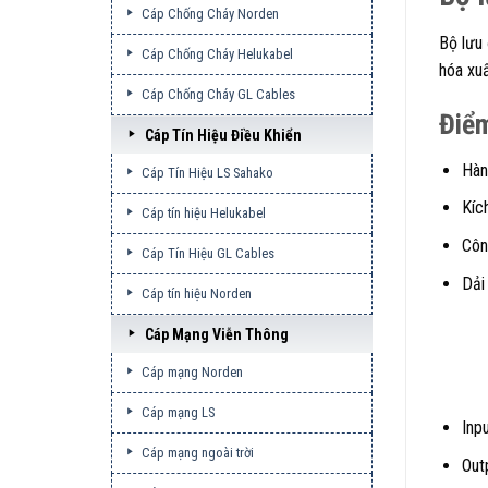
Cáp Chống Cháy Norden
Bộ lưu 
Cáp Chống Cháy Helukabel
hóa xu
Cáp Chống Cháy GL Cables
Điể
Cáp Tín Hiệu Điều Khiển
Hàn
Cáp Tín Hiệu LS Sahako
Kíc
Cáp tín hiệu Helukabel
Côn
Cáp Tín Hiệu GL Cables
Dải
Cáp tín hiệu Norden
Cáp Mạng Viễn Thông
Cáp mạng Norden
Cáp mạng LS
Inp
Cáp mạng ngoài trời
Out