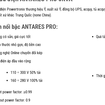
điện Powertronix thương hiệu Ý, xuất xứ Ý, đồng bộ UPS, acquy, tủ acqu
ất xứ khác Trung Quốc (none China).
m nổi bậc ANTARES PRO:
g có sẵn, giá cực tốt
Quá tả
h thước nhỏ gọn, độ bền cao
g nghệ Online chuyển đổi kép
 điện áp đầu vào rộng:
110 ÷ 300 V 50% tải
Thời g
160 ÷ 280 V 100% tải
ut power factor: ≥0.99
put power factor: 0.9