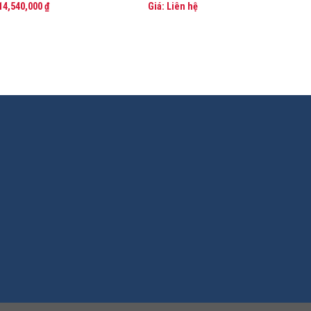
14,540,000
₫
Giá: Liên hệ