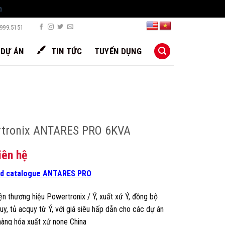
a
999.5151
DỰ ÁN
TIN TỨC
TUYỂN DỤNG
tronix ANTARES PRO 6KVA
iên hệ
d catalogue ANTARES PRO
ện thương hiệu Powertronix / Ý, xuất xứ Ý, đồng bộ
y, tủ acquy từ Ý, với giá siêu hấp dẫn cho các dự án
hàng hóa xuất xứ none China