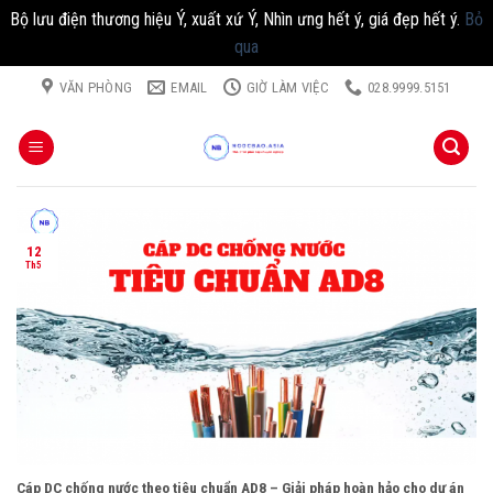
Bộ lưu điện thương hiệu Ý, xuất xứ Ý, Nhìn ưng hết ý, giá đẹp hết ý.
Bỏ
qua
Chuyển
VĂN PHÒNG
EMAIL
GIỜ LÀM VIỆC
028.9999.5151
đến
nội
dung
12
Th5
Cáp DC chống nước theo tiêu chuẩn AD8 – Giải pháp hoàn hảo cho dự án