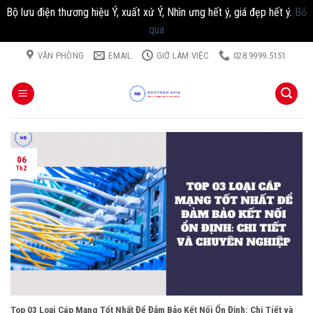
Bộ lưu điện thương hiệu Ý, xuất xứ Ý, Nhìn ưng hết ý, giá đẹp hết ý.
Bỏ
qua
Chuyển
VĂN PHÒNG
EMAIL
GIỜ LÀM VIỆC
028.9999.5151
đến
nội
dung
06
Th2
Top 03 Loại Cáp Mạng Tốt Nhất Để Đảm Bảo Kết Nối Ổn Định: Chi Tiết và