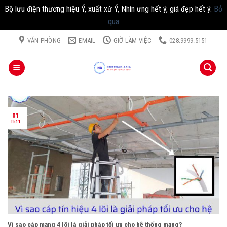
Bộ lưu điện thương hiệu Ý, xuất xứ Ý, Nhìn ưng hết ý, giá đẹp hết ý.
Bỏ
qua
Chuyển
VĂN PHÒNG
EMAIL
GIỜ LÀM VIỆC
028.9999.5151
đến
nội
dung
01
Th11
Vì sao cáp mạng 4 lõi là giải pháp tối ưu cho hệ thống mạng?