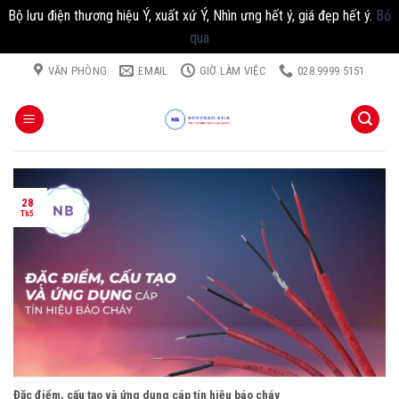
Bộ lưu điện thương hiệu Ý, xuất xứ Ý, Nhìn ưng hết ý, giá đẹp hết ý.
Bỏ
qua
Chuyển
VĂN PHÒNG
EMAIL
GIỜ LÀM VIỆC
028.9999.5151
đến
nội
dung
28
Th5
Đặc điểm, cấu tạo và ứng dụng cáp tín hiệu báo cháy