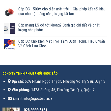
Cáp DC 1500V cho điện mặt trời – Giải pháp kết nối hiệu
quả cho hệ thống năng lượng tái tạo
Cáp mạng LS có tốt không? Đánh giá chi tiết về chất
lượng sản phẩm
Cáp DC Cho Điện Mặt Trời: Tầm Quan Trọng, Tiêu Chuẩn
Và Cách Lựa Chọn
CÔNG TY TNHH PHÂN PHỐI NGỌC BẢO
Địa chỉ:
62A Phạm Ngọc Thạch, Phường Võ Thị Sáu, Quận 3
Văn phòng:
142A đường 45, Phường Tân Quy, Quận 7
Email:
info@ngocbao.asia
028.9999.5151