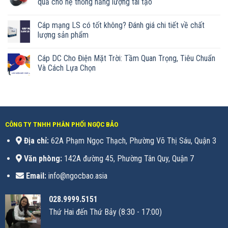
quả cho hệ thống năng lượng tái tạo
Cáp mạng LS có tốt không? Đánh giá chi tiết về chất
lượng sản phẩm
Cáp DC Cho Điện Mặt Trời: Tầm Quan Trọng, Tiêu Chuẩn
Và Cách Lựa Chọn
CÔNG TY TNHH PHÂN PHỐI NGỌC BẢO
Địa chỉ:
62A Phạm Ngọc Thạch, Phường Võ Thị Sáu, Quận 3
Văn phòng:
142A đường 45, Phường Tân Quy, Quận 7
Email:
info@ngocbao.asia
028.9999.5151
Thứ Hai đến Thứ Bảy (8:30 - 17:00)