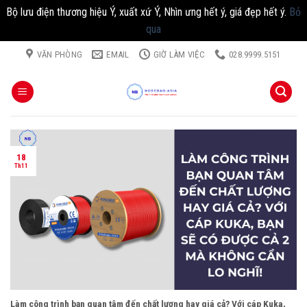
Bộ lưu điện thương hiệu Ý, xuất xứ Ý, Nhìn ưng hết ý, giá đẹp hết ý.
Bỏ
qua
Chuyển
VĂN PHÒNG
EMAIL
GIỜ LÀM VIỆC
028.9999.5151
đến
nội
dung
18
Th11
Làm công trình bạn quan tâm đến chất lượng hay giá cả? Với cáp Kuka,