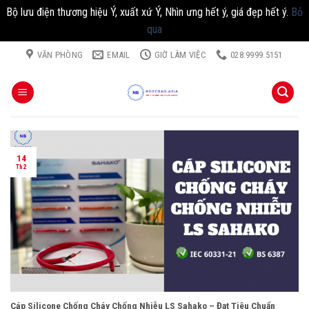
Bộ lưu điện thương hiệu Ý, xuất xứ Ý, Nhìn ưng hết ý, giá đẹp hết ý.
Bỏ
qua
Chuyển
VĂN PHÒNG
EMAIL
GIỜ LÀM VIỆC
028.9999.5151
đến
nội
dung
14
Th2
Cáp Silicone Chống Cháy Chống Nhiễu LS Sahako – Đạt Tiêu Chuẩn