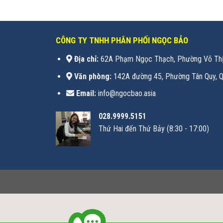
CÔNG TY TNHH PHÂN PHỐI NGỌC BẢO
Địa chỉ:
62A Phạm Ngọc Thạch, Phường Võ Thị
Văn phòng:
142A đường 45, Phường Tân Quy, Q
Email:
info@ngocbao.asia
028.9999.5151
Thứ Hai đến Thứ Bảy (8:30 - 17:00)