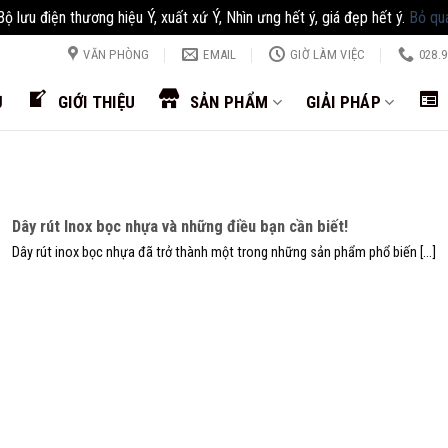
Bộ lưu điện thương hiệu Ý, xuất xứ Ý, Nhìn ưng hết ý, giá đẹp hết ý.
Bỏ qu
VĂN PHÒNG
EMAIL
GIỜ LÀM VIỆC
028.9
Ủ
GIỚI THIỆU
SẢN PHẨM
GIẢI PHÁP
Dây rút Inox bọc nhựa và những điều bạn cần biết!
Dây rút inox bọc nhựa đã trở thành một trong những sản phẩm phổ biến [...]