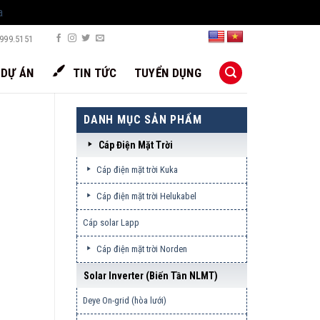
a
999.5151
DỰ ÁN
TIN TỨC
TUYỂN DỤNG
DANH MỤC SẢN PHẨM
Cáp Điện Mặt Trời
Cáp điện mặt trời Kuka
Cáp điện mặt trời Helukabel
Cáp solar Lapp
Cáp điện mặt trời Norden
Solar Inverter (biến Tần NLMT)
Deye On-grid (hòa lưới)