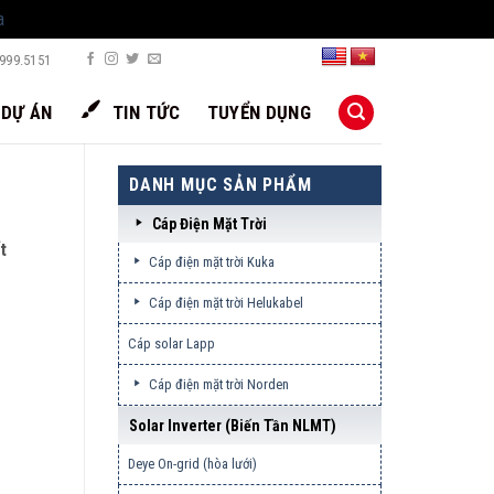
a
999.5151
DỰ ÁN
TIN TỨC
TUYỂN DỤNG
DANH MỤC SẢN PHẨM
Cáp Điện Mặt Trời
t
Cáp điện mặt trời Kuka
Cáp điện mặt trời Helukabel
Cáp solar Lapp
Cáp điện mặt trời Norden
Solar Inverter (biến Tần NLMT)
Deye On-grid (hòa lưới)