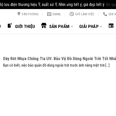
Bộ lưu điện thương hiệu Ý, xuất xứ Ý, Nhìn ưng hết ý, giá đẹp hết ý.
Bỏ qu
VĂN PHÒNG
EMAIL
GIỜ LÀM VIỆC
028.9
Ủ
GIỚI THIỆU
SẢN PHẨM
GIẢI PHÁP
Dây Rút Nhựa Chống Tia UV: Bảo Vệ Đồ Dùng Ngoài Trời Tốt Nhấ
Bạn có biết, việc bảo quản đồ dùng ngoài trời trước ánh nắng mặt trời [...]