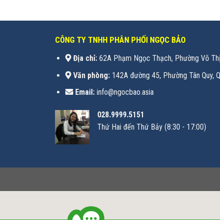
CÔNG TY TNHH PHÂN PHỐI NGỌC BẢO
Địa chỉ:
62A Phạm Ngọc Thạch, Phường Võ Thị
Văn phòng:
142A đường 45, Phường Tân Quy, Q
Email:
info@ngocbao.asia
028.9999.5151
Thứ Hai đến Thứ Bảy (8:30 - 17:00)