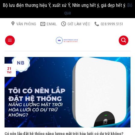
Bộ lưu điện thương hiệu Ý, xuất xứ Ý, Nhìn ưng hết ý, giá đẹp hết ý.
Bỏ
qua
Chuyển
VĂN PHÒNG
EMAIL
GIỜ LÀM VIỆC
028.9999.5151
đến
nội
dung
21
Th3
Có nên lắp đặt hệ thống năng lượng mặt trời hòa lưới có dự trữ không?