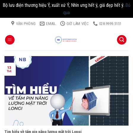
Bộ lưu điện thương hiệu Ý, xuất xứ Ý, Nhìn ưng hết ý, giá đẹp hết ý.
Bỏ
qua
Chuyển
VĂN PHÒNG
EMAIL
GIỜ LÀM VIỆC
028.9999.5151
đến
nội
dung
13
Th4
Tìm hiểu về tấm pin năng lượng mặt trời Longi