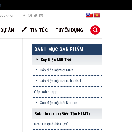
a
999.5151
DỰ ÁN
TIN TỨC
TUYỂN DỤNG
DANH MỤC SẢN PHẨM
Cáp Điện Mặt Trời
Cáp điện mặt trời Kuka
Cáp điện mặt trời Helukabel
Cáp solar Lapp
Cáp điện mặt trời Norden
Solar Inverter (biến Tần NLMT)
Deye On-grid (hòa lưới)