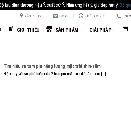
Bộ lưu điện thương hiệu Ý, xuất xứ Ý, Nhìn ưng hết ý, giá đẹp hết ý.
Bỏ qu
VĂN PHÒNG
EMAIL
GIỜ LÀM VIỆC
028.9
Ủ
GIỚI THIỆU
SẢN PHẨM
GIẢI PHÁP
Tìm hiểu về tấm pin năng lượng mặt trời thin-film
Hiện nay với sự phổ biến của 2 loại pin mặt trời đó là mono [...]