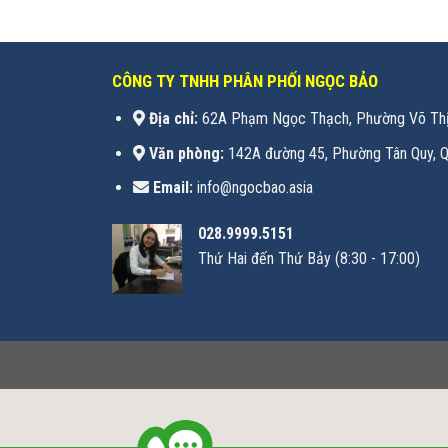
CÔNG TY TNHH PHÂN PHỐI NGỌC BẢO
Địa chỉ:
62A Phạm Ngọc Thạch, Phường Võ Thị
Văn phòng:
142A đường 45, Phường Tân Quy, Q
Email:
info@ngocbao.asia
028.9999.5151
Thứ Hai đến Thứ Bảy (8:30 - 17:00)