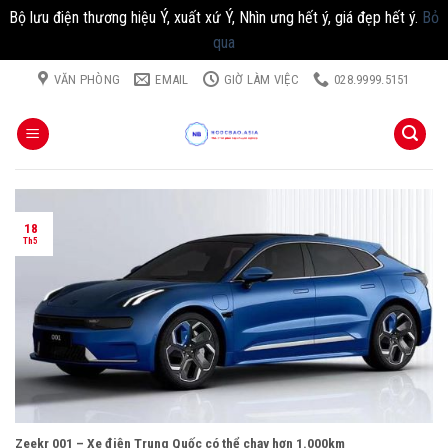
Bộ lưu điện thương hiệu Ý, xuất xứ Ý, Nhìn ưng hết ý, giá đẹp hết ý.
Bỏ
qua
Chuyển
VĂN PHÒNG
EMAIL
GIỜ LÀM VIỆC
028.9999.5151
đến
nội
dung
18
Th5
Zeekr 001 – Xe điện Trung Quốc có thể chạy hơn 1.000km