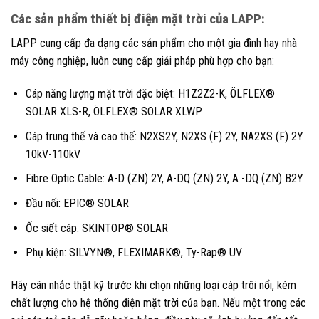
Các sản phẩm thiết bị điện mặt trời của LAPP:
LAPP cung cấp đa dạng các sản phẩm cho một gia đình hay nhà
máy công nghiệp, luôn cung cấp giải pháp phù hợp cho bạn:
Cáp năng lượng mặt trời đặc biệt: H1Z2Z2-K, ÖLFLEX®
SOLAR XLS-R, ÖLFLEX® SOLAR XLWP
Cáp trung thế và cao thế: N2XS2Y, N2XS (F) 2Y, NA2XS (F) 2Y
10kV-110kV
Fibre Optic Cable: A-D (ZN) 2Y, A-DQ (ZN) 2Y, A -DQ (ZN) B2Y
Đầu nối: EPIC® SOLAR
Ốc siết cáp: SKINTOP® SOLAR
Phụ kiện: SILVYN®, FLEXIMARK®, Ty-Rap® UV
Hãy cân nhắc thật kỹ trước khi chọn những loại cáp trôi nổi, kém
chất lượng cho hệ thống điện mặt trời của bạn. Nếu một trong các