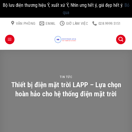
Bộ lưu điện thương hiệu Ý, xuất xứ Ý, Nhìn ưng hết ý, giá đẹp hết ý.
Bỏ
qua
Chuyển
VĂN PHÒNG
EMAIL
GIỜ LÀM VIỆC
028.9999.5151
đến
nội
dung
TIN TỨC
Thiết bị điện mặt trời LAPP – Lựa chọn
hoàn hảo cho hệ thống điện mặt trời