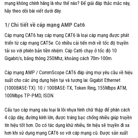
mạng không chính hãng là như thế nào? Để giải đáp thắc mắc này,
hãy theo dõi bài viết dưới đây.
1/ Chi tiết về cáp mạng AMP Cat6
Cáp mạng CAT6 hay cáp mạng CAT6 là loại cáp mạng được phát
triển từ cáp mạng CAT5e. Có nhiều cải tiến mới về tốc độ truyền
tải so với phiên bản tiền nhiệm. Cáp Cat6 chạy ở tốc độ 10
Gigabit/s, băng thông 250Mhz, khoảng cách 70m-100m.
Cáp mạng AMP / CommScope CAT6 đáp ứng mọi yêu cầu về hiệu
suất cho các ứng dụng hiện tại và tương lai: Gigabit Ethernet
(1000BASE-TX). 10 / 100BASE-TX, Token Ring, 155Mbps ATM,
100Mbps TP-PMD, ISDN.
Cấu tạo cáp mạng sáu loại là lõi nhựa hình chữ thập để phân cách
4 cặp dây, đường kính lớn, được tráng bạc chống nhiễu giúp truyền
tín hiệu tốt hơn. Do có tác dụng khử nhiễu, tín hiệu sẽ truyền đi xa
hơn khi sử dụng mạng CAT6 so với cáp mạng cũ. Được sản xuất