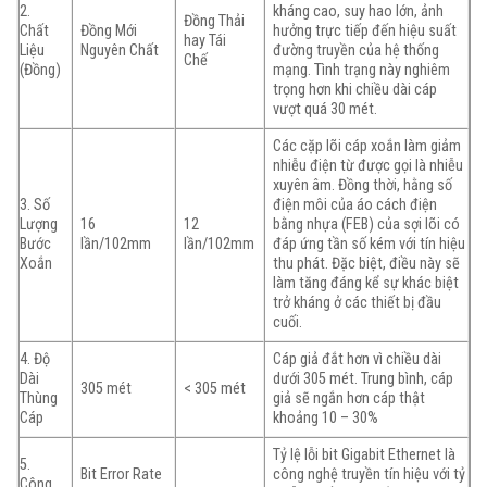
2.
kháng cao, suy hao lớn, ảnh
Đồng Thải
Chất
Đồng Mới
hưởng trực tiếp đến hiệu suất
hay Tái
Liệu
Nguyên Chất
đường truyền của hệ thống
Chế
(Đồng)
mạng. Tình trạng này nghiêm
trọng hơn khi chiều dài cáp
vượt quá 30 mét.
Các cặp lõi cáp xoắn làm giảm
nhiễu điện từ được gọi là nhiễu
xuyên âm. Đồng thời, hằng số
3. Số
điện môi của áo cách điện
Lượng
16
12
bằng nhựa (FEB) của sợi lõi có
Bước
lần/102mm
lần/102mm
đáp ứng tần số kém với tín hiệu
Xoắn
thu phát. Đặc biệt, điều này sẽ
làm tăng đáng kể sự khác biệt
trở kháng ở các thiết bị đầu
cuối.
4. Độ
Cáp giả đắt hơn vì chiều dài
Dài
dưới 305 mét. Trung bình, cáp
305 mét
< 305 mét
Thùng
giả sẽ ngắn hơn cáp thật
Cáp
khoảng 10 – 30%
Tỷ lệ lỗi bit Gigabit Ethernet là
5.
Bit Error Rate
công nghệ truyền tín hiệu với tỷ
Công