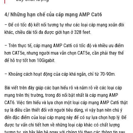
4/ Những hạn chế của cáp mạng AMP Cat6
– Để có tốc độ kết nối tương tự như các loại cáp mạng xoắn đôi
khác, chiều dài tối đa được giới hạn ở 328 feet.
– Trên thực tế, cáp mạng AMP Cat6 có tốc độ và nhiều ưu điểm
hơn CAT5e, nhưng người mua vẫn chọn CAT5e, cần phải thay thế
để hỗ trợ tốt hơn 10Gigabit.
– Khoảng cách hoạt động của cáp khá ngắn, chỉ từ 70-90m.
Bài viết trên đây giúp các bạn hiểu rõ và nắm rõ về các loại cáp
mạng trên thị trường, trong đó nổi bật nhất là cáp mạng AMP
CAT6. Việc tìm hiểu và lựa chọn một loại cáp mạng AMP Cat6 thật
sự là điều cần thiết đối với người tiêu dùng, vì vậy bạn nên chú ý
đến đặc điểm của loại cáp mạng này để có sự lựa chọn hợp lý. Để
được tư vấn chi tiết hơn về những loại cáp khác có chất lượng
tương tự, xin hãy liên hệ ngay với chúng tôi theo các thông tin sau