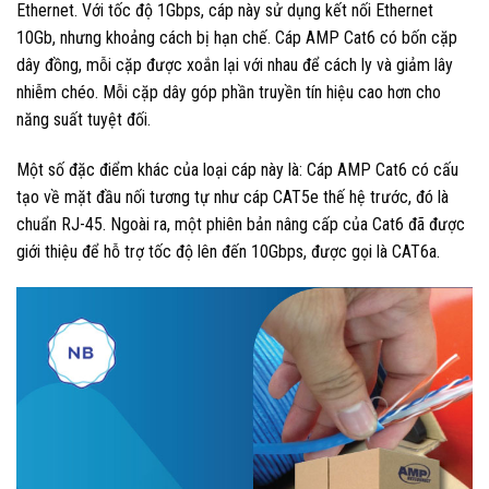
Ethernet. Với tốc độ 1Gbps, cáp này sử dụng kết nối Ethernet
10Gb, nhưng khoảng cách bị hạn chế. Cáp AMP Cat6 có bốn cặp
dây đồng, mỗi cặp được xoắn lại với nhau để cách ly và giảm lây
nhiễm chéo. Mỗi cặp dây góp phần truyền tín hiệu cao hơn cho
năng suất tuyệt đối.
Một số đặc điểm khác của loại cáp này là: Cáp AMP Cat6 có cấu
tạo về mặt đầu nối tương tự như cáp CAT5e thế hệ trước, đó là
chuẩn RJ-45. Ngoài ra, một phiên bản nâng cấp của Cat6 đã được
giới thiệu để hỗ trợ tốc độ lên đến 10Gbps, được gọi là CAT6a.