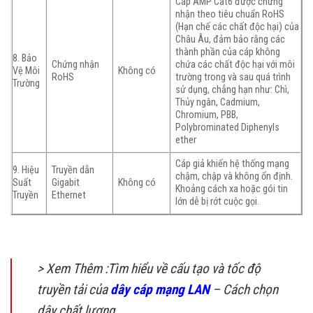
Cáp AMP Cat6 được chứng
nhận theo tiêu chuẩn RoHS
(Hạn chế các chất độc hại) của
Châu Âu, đảm bảo rằng các
thành phần của cáp không
8. Bảo
Chứng nhận
chứa các chất độc hại với môi
Vệ Môi
Không có
RoHS
trường trong và sau quá trình
Trường
sử dụng, chẳng hạn như: Chì,
Thủy ngân, Cadmium,
Chromium, PBB,
Polybrominated Diphenyls
ether
Cáp giả khiến hệ thống mạng
9. Hiệu
Truyền dẫn
chậm, chập và không ổn định.
Suất
Gigabit
Không có
Khoảng cách xa hoặc gói tin
Truyền
Ethernet
lớn dễ bị rớt cuộc gọi.
> Xem Thêm :Tìm hiểu về cấu tạo và tốc độ
truyền tải của
dây cáp mạng LAN
– Cách chọn
dây chất lượng