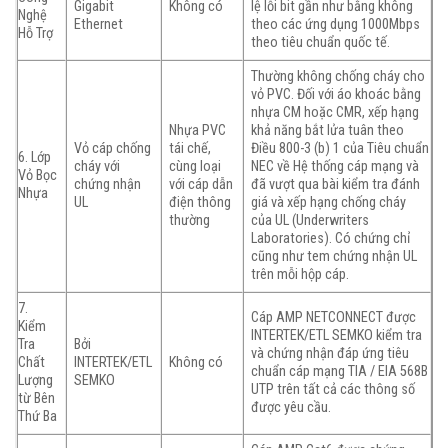
Gigabit
Không có
lệ lỗi bit gần như bằng không
Nghệ
Ethernet
theo các ứng dụng 1000Mbps
Hỗ Trợ
theo tiêu chuẩn quốc tế.
Thường không chống cháy cho
vỏ PVC. Đối với áo khoác bằng
nhựa CM hoặc CMR, xếp hạng
Nhựa PVC
khả năng bắt lửa tuân theo
Vỏ cáp chống
tái chế,
Điều 800-3 (b) 1 của Tiêu chuẩn
6. Lớp
cháy với
cùng loại
NEC về Hệ thống cáp mạng và
Vỏ Bọc
chứng nhận
với cáp dẫn
đã vượt qua bài kiểm tra đánh
Nhựa
UL
điện thông
giá và xếp hạng chống cháy
thường
của UL (Underwriters
Laboratories). Có chứng chỉ
cũng như tem chứng nhận UL
trên mỗi hộp cáp.
7.
Cáp AMP NETCONNECT được
Kiểm
INTERTEK/ETL SEMKO kiểm tra
Tra
Bởi
và chứng nhận đáp ứng tiêu
Chất
INTERTEK/ETL
Không có
chuẩn cáp mạng TIA / EIA 568B
Lượng
SEMKO
UTP trên tất cả các thông số
từ Bên
được yêu cầu.
Thứ Ba