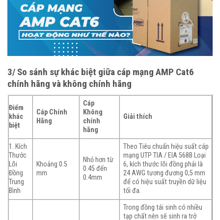
3/ So sánh sự khác biệt giữa cáp mạng AMP Cat6
chính hãng và không chính hãng
Cáp
Điểm
Cáp Chính
Không
khác
Giải thích
Hãng
chính
biệt
hãng
1. Kích
Theo Tiêu chuẩn hiệu suất cáp
Thước
mạng UTP TIA / EIA 568B Loại
Nhỏ hơn từ
Lõi
Khoảng 0.5
6, kích thước lõi đồng phải là
0.45 đến
Đồng
mm
24 AWG tương đương 0,5 mm
0.4mm
Trung
để có hiệu suất truyền dữ liệu
Bình
tối đa.
Trong đồng tái sinh có nhiều
tạp chất nên sẽ sinh ra trở