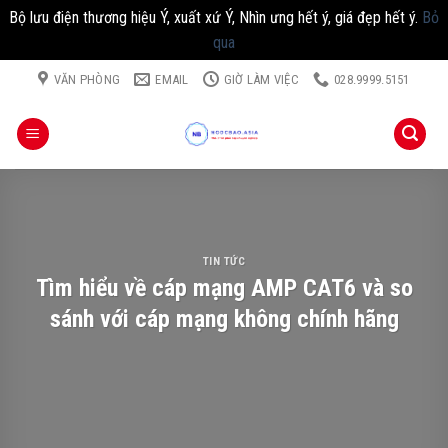
Bộ lưu điện thương hiệu Ý, xuất xứ Ý, Nhìn ưng hết ý, giá đẹp hết ý.
Bỏ
qua
Chuyển
VĂN PHÒNG
EMAIL
GIỜ LÀM VIỆC
028.9999.5151
đến
nội
dung
TIN TỨC
Tìm hiểu về cáp mạng AMP CAT6 và so
sánh với cáp mạng không chính hãng