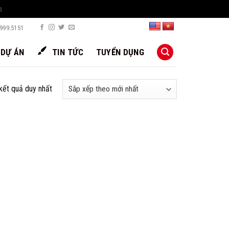
a
999.5151
DỰ ÁN
TIN TỨC
TUYỂN DỤNG
 kết quả duy nhất