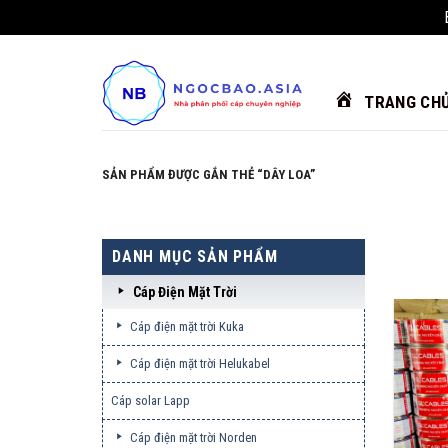
Chuyển
đến
nội
TRANG CH
dung
SẢN PHẨM ĐƯỢC GẮN THẺ “DÂY LOA”
DANH MỤC SẢN PHẨM
Cáp Điện Mặt Trời
Cáp điện mặt trời Kuka
Cáp điện mặt trời Helukabel
Cáp solar Lapp
Cáp điện mặt trời Norden