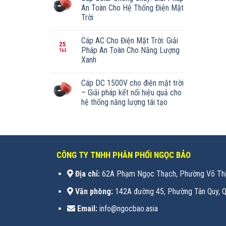
An Toàn Cho Hệ Thống Điện Mặt
Trời
Cáp AC Cho Điện Mặt Trời: Giải
25
Pháp An Toàn Cho Năng Lượng
Th3
Xanh
Cáp DC 1500V cho điện mặt trời
– Giải pháp kết nối hiệu quả cho
hệ thống năng lượng tái tạo
CÔNG TY TNHH PHÂN PHỐI NGỌC BẢO
Địa chỉ:
62A Phạm Ngọc Thạch, Phường Võ Thị
Văn phòng:
142A đường 45, Phường Tân Quy, Q
Email:
info@ngocbao.asia