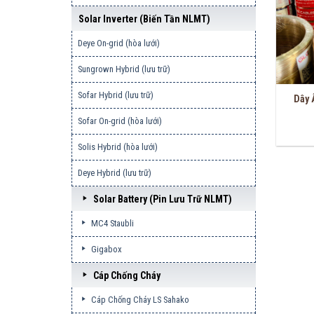
Solar Inverter (biến Tần NLMT)
Deye On-grid (hòa lưới)
Sungrown Hybrid (lưu trữ)
Sofar Hybrid (lưu trữ)
Dây 
Sofar On-grid (hòa lưới)
Solis Hybrid (hòa lưới)
Deye Hybrid (lưu trữ)
Solar Battery (pin Lưu Trữ NLMT)
MC4 Staubli
Gigabox
Cáp Chống Cháy
Cáp Chống Cháy LS Sahako