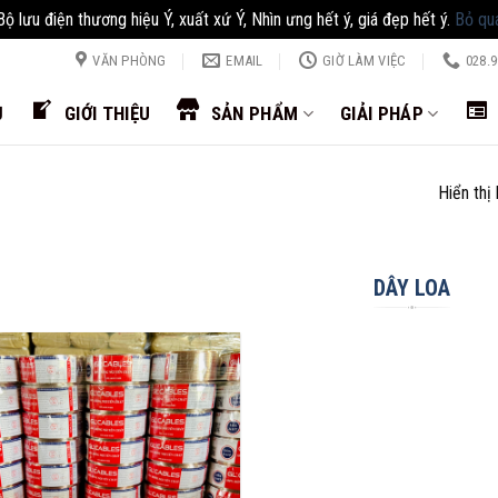
Bộ lưu điện thương hiệu Ý, xuất xứ Ý, Nhìn ưng hết ý, giá đẹp hết ý.
Bỏ qu
VĂN PHÒNG
EMAIL
GIỜ LÀM VIỆC
028.9
Ủ
GIỚI THIỆU
SẢN PHẨM
GIẢI PHÁP
Hiển thị
DÂY LOA