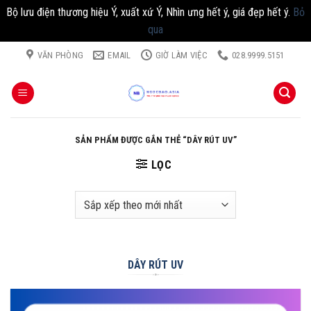
Bộ lưu điện thương hiệu Ý, xuất xứ Ý, Nhìn ưng hết ý, giá đẹp hết ý.
Bỏ
qua
Chuyển
VĂN PHÒNG
EMAIL
GIỜ LÀM VIỆC
028.9999.5151
đến
nội
dung
SẢN PHẨM ĐƯỢC GẮN THẺ “DÂY RÚT UV”
LỌC
DÂY RÚT UV