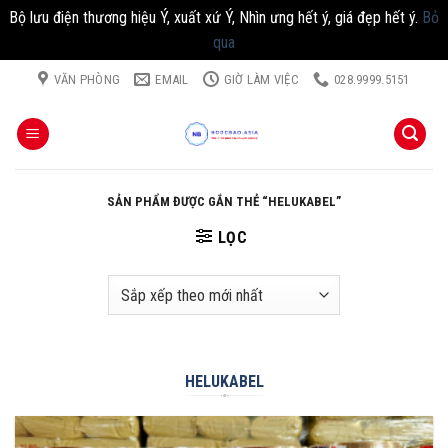
Bộ lưu điện thương hiệu Ý, xuất xứ Ý, Nhìn ưng hết ý, giá đẹp hết ý.
Bỏ
qua
Chuyển
VĂN PHÒNG
EMAIL
GIỜ LÀM VIỆC
028.9999.5151
đến
nội
dung
SẢN PHẨM ĐƯỢC GẮN THẺ “HELUKABEL”
LỌC
HELUKABEL