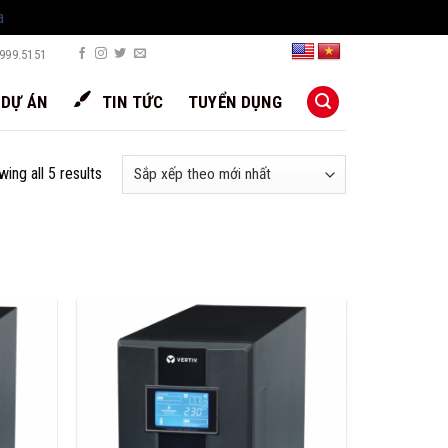
a
999.5151
DỰ ÁN
TIN TỨC
TUYỂN DỤNG
ing all 5 results