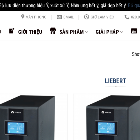
Bộ lưu điện thương hiệu Ý, xuất xứ Ý, Nhìn ưng hết ý, giá đẹp hết ý.
Bỏ qu
VĂN PHÒNG
EMAIL
GIỜ LÀM VIỆC
028.9
Ủ
GIỚI THIỆU
SẢN PHẨM
GIẢI PHÁP
Show
LIEBERT