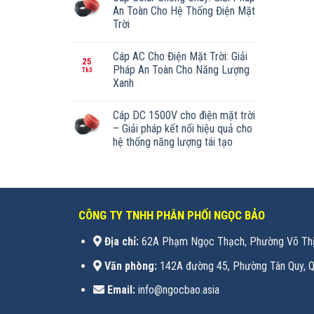
An Toàn Cho Hệ Thống Điện Mặt
Trời
Cáp AC Cho Điện Mặt Trời: Giải
25
Pháp An Toàn Cho Năng Lượng
Th3
Xanh
Cáp DC 1500V cho điện mặt trời
– Giải pháp kết nối hiệu quả cho
hệ thống năng lượng tái tạo
CÔNG TY TNHH PHÂN PHỐI NGỌC BẢO
Địa chỉ:
62A Phạm Ngọc Thạch, Phường Võ Thị
Văn phòng:
142A đường 45, Phường Tân Quy, Q
Email:
info@ngocbao.asia