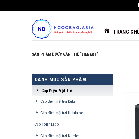
Chuyển
đến
nội
TRANG CH
dung
SẢN PHẨM ĐƯỢC GẮN THẺ “LIEBERT”
DANH MỤC SẢN PHẨM
Cáp Điện Mặt Trời
Cáp điện mặt trời Kuka
Cáp điện mặt trời Helukabel
Cáp solar Lapp
Cáp điện mặt trời Norden