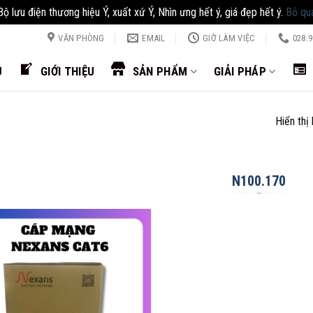
Bộ lưu điện thương hiệu Ý, xuất xứ Ý, Nhìn ưng hết ý, giá đẹp hết ý.
Bỏ qu
VĂN PHÒNG
EMAIL
GIỜ LÀM VIỆC
028.9
Ủ
GIỚI THIỆU
SẢN PHẨM
GIẢI PHÁP
Hiển thị
N100.170