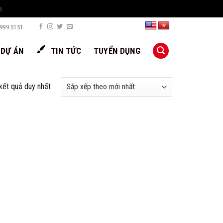
a
999.5151
DỰ ÁN
TIN TỨC
TUYỂN DỤNG
 kết quả duy nhất