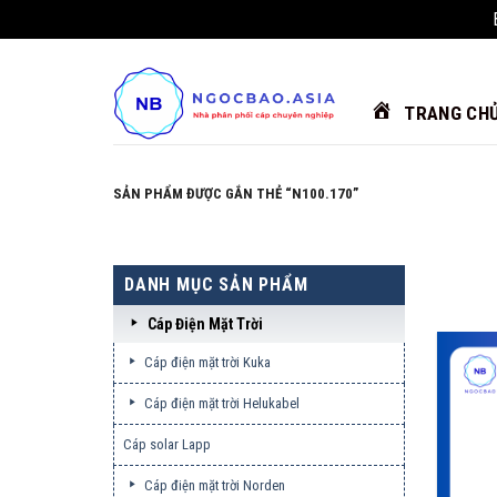
Chuyển
đến
nội
TRANG CH
dung
SẢN PHẨM ĐƯỢC GẮN THẺ “N100.170”
DANH MỤC SẢN PHẨM
Cáp Điện Mặt Trời
Cáp điện mặt trời Kuka
Cáp điện mặt trời Helukabel
Cáp solar Lapp
Cáp điện mặt trời Norden