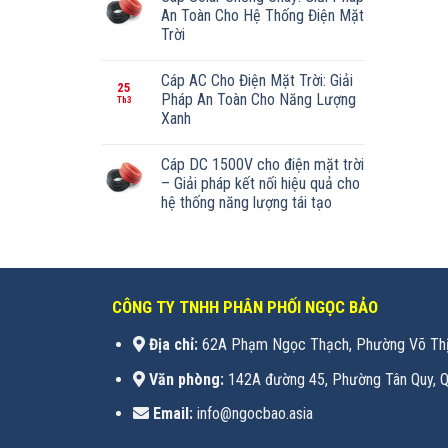
An Toàn Cho Hệ Thống Điện Mặt
Trời
Cáp AC Cho Điện Mặt Trời: Giải
25
Pháp An Toàn Cho Năng Lượng
Th3
Xanh
Cáp DC 1500V cho điện mặt trời
– Giải pháp kết nối hiệu quả cho
hệ thống năng lượng tái tạo
CÔNG TY TNHH PHÂN PHỐI NGỌC BẢO
Địa chỉ:
62A Phạm Ngọc Thạch, Phường Võ Thị
Văn phòng:
142A đường 45, Phường Tân Quy, Q
Email:
info@ngocbao.asia