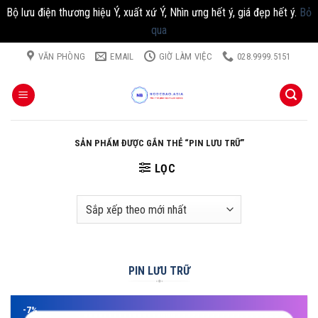
Bộ lưu điện thương hiệu Ý, xuất xứ Ý, Nhìn ưng hết ý, giá đẹp hết ý.
Bỏ
qua
Chuyển
VĂN PHÒNG
EMAIL
GIỜ LÀM VIỆC
028.9999.5151
đến
nội
dung
SẢN PHẨM ĐƯỢC GẮN THẺ “PIN LƯU TRỮ”
LỌC
PIN LƯU TRỮ
-7%