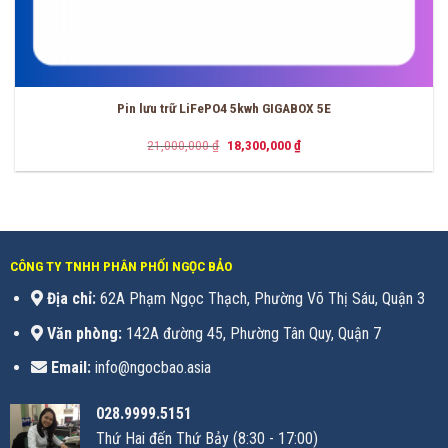
Pin lưu trữ LiFePO4 5kwh GIGABOX 5E
Giá
Giá
21,000,000
₫
18,300,000
₫
gốc
hiện
là:
tại
21,000,000 ₫.
là:
18,300,000 ₫.
CÔNG TY TNHH PHÂN PHỐI NGỌC BẢO
Địa chỉ:
62A Phạm Ngọc Thạch, Phường Võ Thị Sáu, Quận 3
Văn phòng:
142A đường 45, Phường Tân Quy, Quận 7
Email:
info@ngocbao.asia
028.9999.5151
Thứ Hai đến Thứ Bảy (8:30 - 17:00)