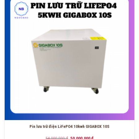
Pin lưu trữ điện LiFePO4 10kwh GIGABOX 10S
Giá
Giá
54,000,000
₫
50,000,000
₫