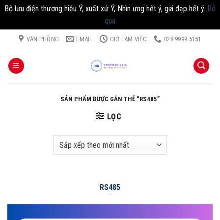
Bộ lưu điện thương hiệu Ý, xuất xứ Ý, Nhìn ưng hết ý, giá đẹp hết ý.
Bỏ
qua
Chuyển
VĂN PHÒNG
EMAIL
GIỜ LÀM VIỆC
028.9999.5151
đến
nội
dung
SẢN PHẨM ĐƯỢC GẮN THẺ “RS485”
LỌC
RS485