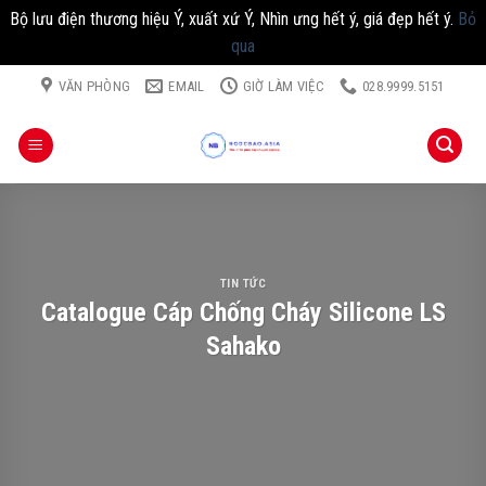
Bộ lưu điện thương hiệu Ý, xuất xứ Ý, Nhìn ưng hết ý, giá đẹp hết ý.
Bỏ
qua
Chuyển
VĂN PHÒNG
EMAIL
GIỜ LÀM VIỆC
028.9999.5151
đến
nội
dung
TIN TỨC
Catalogue Cáp Chống Cháy Silicone LS
Sahako