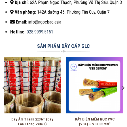
Địa chỉ:
62A Phạm Ngọc Thạch, Phường Võ Thị Sáu, Quận 3
Văn phòng:
142A đường 45, Phường Tân Quy, Quận 7
Email:
info@ngocbao.asia
Hotline:
028.9999.5151
SẢN PHẨM DÂY CÁP GLC
Dây Âm Thanh 2x36T (Dây
DÂY ĐIỆN MỀM BỌC PVC
Loa Trong 2x36T)
(VSF) – VSF 35mm²