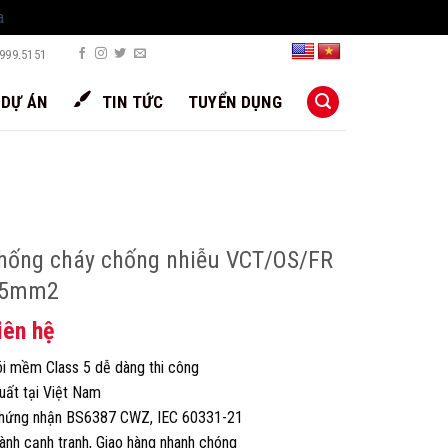
a
999.5151
DỰ ÁN
TIN TỨC
TUYỂN DỤNG
hống cháy chống nhiễu VCT/OS/FR
.5mm2
iên hệ
i mềm Class 5 dễ dàng thi công
uất tại Việt Nam
hứng nhận BS6387 CWZ, IEC 60331-21
ành cạnh tranh, Giao hàng nhanh chóng