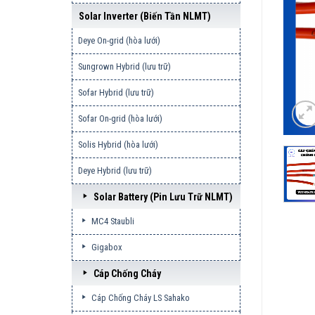
Solar Inverter (biến Tần NLMT)
Deye On-grid (hòa lưới)
Sungrown Hybrid (lưu trữ)
Sofar Hybrid (lưu trữ)
Sofar On-grid (hòa lưới)
Solis Hybrid (hòa lưới)
Deye Hybrid (lưu trữ)
Solar Battery (pin Lưu Trữ NLMT)
MC4 Staubli
Gigabox
Cáp Chống Cháy
Cáp Chống Cháy LS Sahako