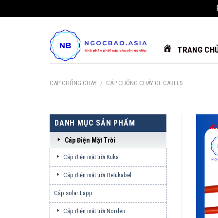
Chuyển
đến
nội
TRANG CH
dung
CÁP CHỐNG CHÁY
/
CÁP CHỐNG CHÁY GL CABLES
DANH MỤC SẢN PHẨM
Mớ
Cáp Điện Mặt Trời
Cáp điện mặt trời Kuka
Cáp điện mặt trời Helukabel
Cáp solar Lapp
Cáp điện mặt trời Norden