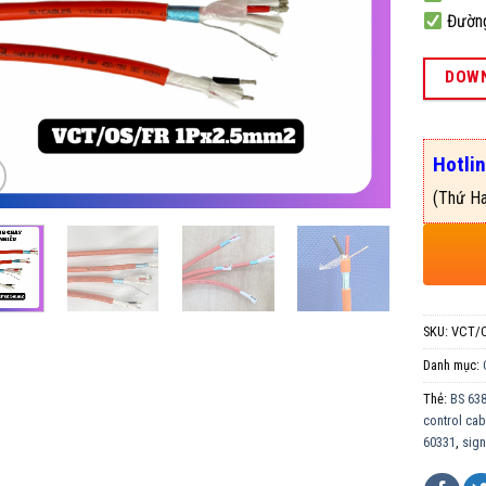
Đường 
DOWN
Hotli
(Thứ Ha
SKU:
VCT/O
Danh mục:
Thẻ:
BS 63
control cab
60331
,
sign