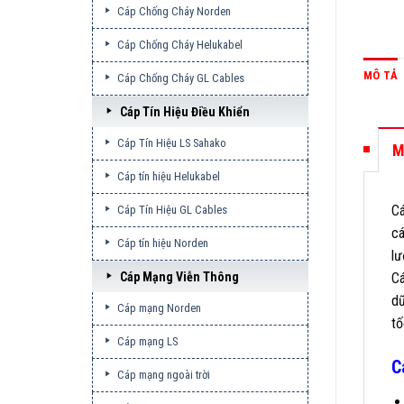
Cáp Chống Cháy Norden
Cáp Chống Cháy Helukabel
MÔ TẢ
Cáp Chống Cháy GL Cables
Cáp Tín Hiệu Điều Khiển
Cáp Tín Hiệu LS Sahako
M
Cáp tín hiệu Helukabel
Cá
Cáp Tín Hiệu GL Cables
cá
Cáp tín hiệu Norden
lư
Cá
Cáp Mạng Viễn Thông
dữ
Cáp mạng Norden
tố
Cáp mạng LS
C
Cáp mạng ngoài trời