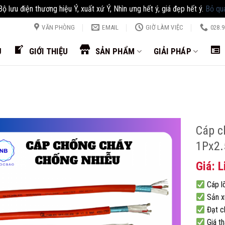
Bộ lưu điện thương hiệu Ý, xuất xứ Ý, Nhìn ưng hết ý, giá đẹp hết ý.
Bỏ qu
VĂN PHÒNG
EMAIL
GIỜ LÀM VIỆC
028.9
Ủ
GIỚI THIỆU
SẢN PHẨM
GIẢI PHÁP
Cáp c
i
1Px2
Giá: L
Cáp lõ
Sản x
Đạt c
Giá th