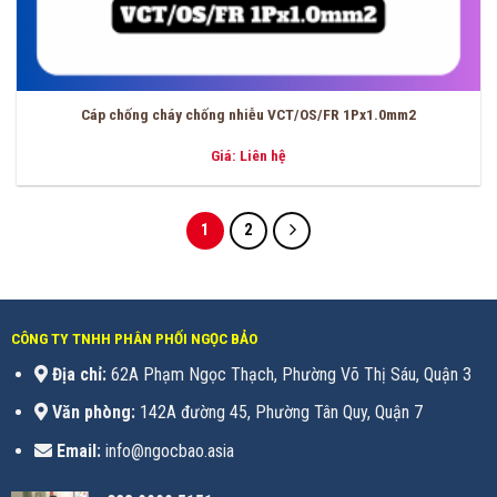
Cáp chống cháy chống nhiễu VCT/OS/FR 1Px1.0mm2
Giá: Liên hệ
1
2
CÔNG TY TNHH PHÂN PHỐI NGỌC BẢO
Địa chỉ:
62A Phạm Ngọc Thạch, Phường Võ Thị Sáu, Quận 3
Văn phòng:
142A đường 45, Phường Tân Quy, Quận 7
Email:
info@ngocbao.asia