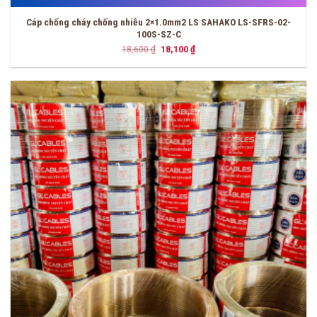
Cáp chống cháy chống nhiễu 2×1.0mm2 LS SAHAKO LS-SFRS-02-
100S-SZ-C
Giá
Giá
18,600
₫
18,100
₫
gốc
hiện
là:
tại
18,600 ₫.
là:
18,100 ₫.