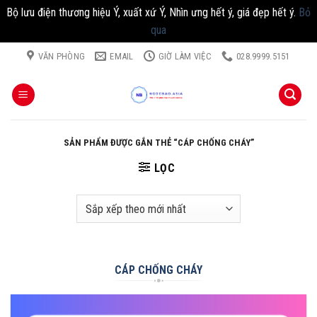
Bộ lưu điện thương hiệu Ý, xuất xứ Ý, Nhìn ưng hết ý, giá đẹp hết ý.
Bỏ
qua
Chuyển
VĂN PHÒNG
EMAIL
GIỜ LÀM VIỆC
028.9999.5151
đến
nội
dung
SẢN PHẨM ĐƯỢC GẮN THẺ “CÁP CHỐNG CHÁY”
LỌC
CÁP CHỐNG CHÁY