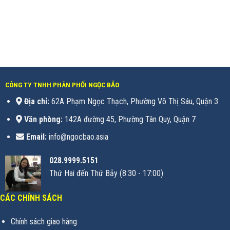
CÔNG TY TNHH PHÂN PHỐI NGỌC BẢO
Địa chỉ:
62A Phạm Ngọc Thạch, Phường Võ Thị Sáu, Quận 3
Văn phòng:
142A đường 45, Phường Tân Quy, Quận 7
Email:
info@ngocbao.asia
028.9999.5151
Thứ Hai đến Thứ Bảy (8:30 - 17:00)
CÁC CHÍNH SÁCH
Chính sách giao hàng