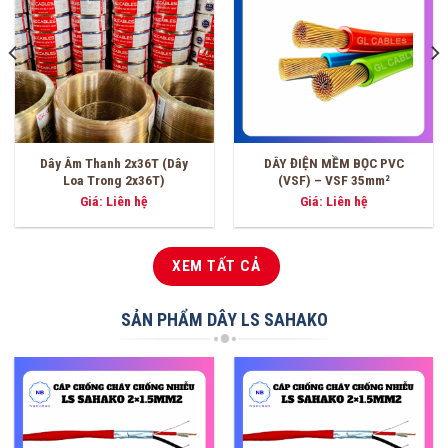
DÂY ĐIỆN MỀM BỌC PVC
DÂY ĐIỆN MỀM BỌC PVC
(VSF) – VSF 16mm²
(VSF) – VSF 6.0mm²
Giá: Liên hệ
Giá: Liên hệ
XEM TẤT CẢ
SẢN PHẨM DÂY LS SAHAKO
-3%