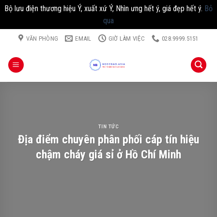
Bộ lưu điện thương hiệu Ý, xuất xứ Ý, Nhìn ưng hết ý, giá đẹp hết ý.
Bỏ
qua
Chuyển
VĂN PHÒNG
EMAIL
GIỜ LÀM VIỆC
028.9999.5151
đến
nội
dung
TIN TỨC
Địa điểm chuyên phân phối cáp tín hiệu
chậm cháy giá sỉ ở Hồ Chí Minh