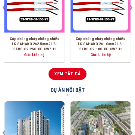
hiễu
Cáp chống cháy chống nhiễu
Cáp chống cháy chống nhi
LS-
2×1.5mm2 LS SAHAKO LS-
2×1.0mm2 LS SAHAKO LS
-H
SFRS-02-150S-SZ-C
SFRS-02-100S-SZ-C
Giá
Giá
21,400
₫
18,600
₫
18,100
₫
gốc
hiệ
là:
tại
18,600 ₫.
là:
18,
XEM TẤT CẢ
DỰ ÁN NỔI BẬT