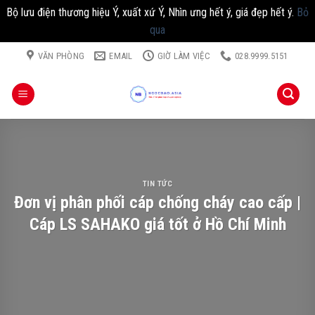
Bộ lưu điện thương hiệu Ý, xuất xứ Ý, Nhìn ưng hết ý, giá đẹp hết ý.
Bỏ
qua
Chuyển
VĂN PHÒNG
EMAIL
GIỜ LÀM VIỆC
028.9999.5151
đến
nội
dung
TIN TỨC
Đơn vị phân phối cáp chống cháy cao cấp |
Cáp LS SAHAKO giá tốt ở Hồ Chí Minh