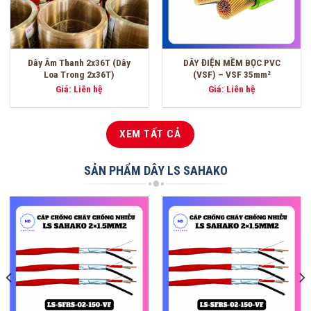
DÂY ĐIỆN MỀM BỌC PVC
DÂY ĐIỆN MỀM BỌC PVC
(VSF) – VSF 16mm²
(VSF) – VSF 6.0mm²
Giá: Liên hệ
Giá: Liên hệ
XEM TẤT CẢ
SẢN PHẨM DÂY LS SAHAKO
-3%