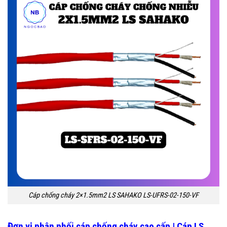
Cáp chống cháy 2×1.5mm2 LS SAHAKO LS-UFRS-02-150-VF
Đơn vị phân phối cáp chống cháy cao cấp | Cáp LS