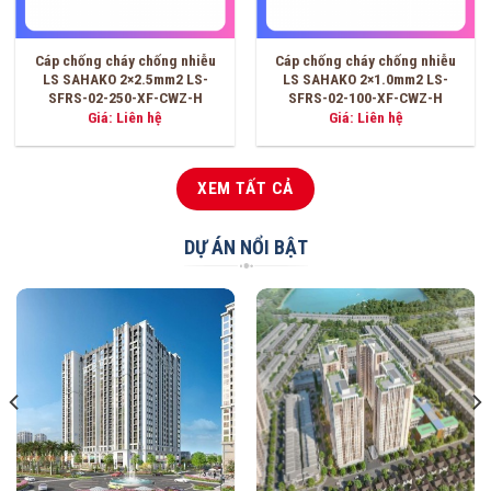
Cáp chống cháy chống nhiễu
Cáp chống cháy chống nhiễu
2×1.5mm2 LS SAHAKO LS-
2×1.0mm2 LS SAHAKO LS-
SFRS-02-150S-SZ-C
SFRS-02-100S-SZ-C
Giá
Giá
21,400
₫
18,600
₫
18,100
₫
gốc
hiện
là:
tại
18,600 ₫.
là:
18,100 
XEM TẤT CẢ
DỰ ÁN NỔI BẬT