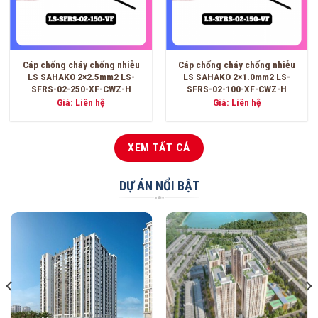
Cáp chống cháy chống nhiễu
Cáp chống cháy chống nhiễu
2×1.5mm2 LS SAHAKO LS-
2×1.0mm2 LS SAHAKO LS-
SFRS-02-150S-SZ-C
SFRS-02-100S-SZ-C
Giá
Giá
21,400
₫
18,600
₫
18,100
₫
gốc
hiện
là:
tại
18,600 ₫.
là:
18,100 ₫.
XEM TẤT CẢ
DỰ ÁN NỔI BẬT