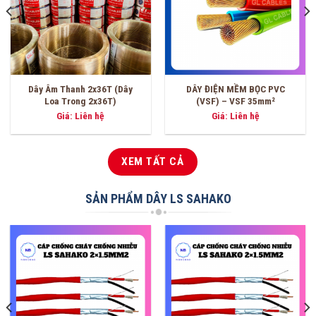
DÂY ĐIỆN MỀM BỌC PVC
DÂY ĐIỆN MỀM BỌC PVC
(VSF) – VSF 16mm²
(VSF) – VSF 6.0mm²
Giá: Liên hệ
Giá: Liên hệ
XEM TẤT CẢ
SẢN PHẨM DÂY LS SAHAKO
-3%