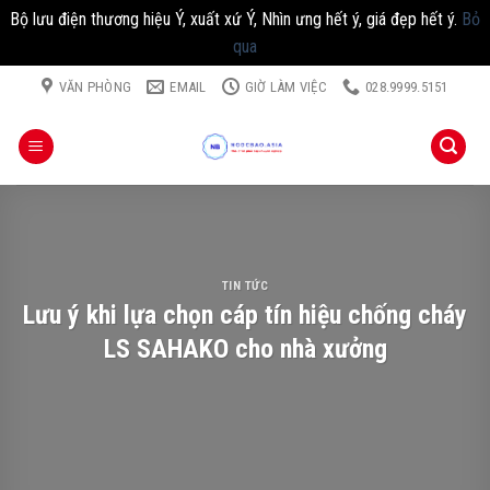
Bộ lưu điện thương hiệu Ý, xuất xứ Ý, Nhìn ưng hết ý, giá đẹp hết ý.
Bỏ
qua
Chuyển
VĂN PHÒNG
EMAIL
GIỜ LÀM VIỆC
028.9999.5151
đến
nội
dung
TIN TỨC
Lưu ý khi lựa chọn cáp tín hiệu chống cháy
LS SAHAKO cho nhà xưởng