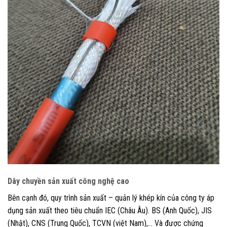
Dây chuyền sản xuất công nghệ cao
Bên cạnh đó, quy trình sản xuất – quản lý khép kín của công ty áp
dụng sản xuất theo tiêu chuẩn IEC (Châu Âu). BS (Anh Quốc), JIS
(Nhật), CNS (Trung Quốc), TCVN (việt Nam),… Và được chứng