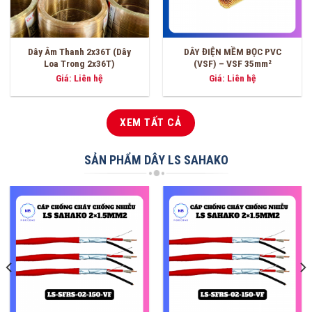
DÂY ĐIỆN MỀM BỌC PVC
DÂY ĐIỆN MỀM BỌC PVC
(VSF) – VSF 16mm²
(VSF) – VSF 6.0mm²
Giá: Liên hệ
Giá: Liên hệ
XEM TẤT CẢ
SẢN PHẨM DÂY LS SAHAKO
-3%