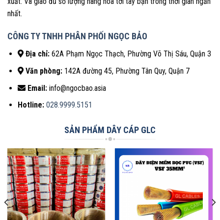
xuất. Và giao đủ số lượng hàng hóa tới tay bạn trong thời gian ngắn
nhất.
CÔNG TY TNHH PHÂN PHỐI NGỌC BẢO
Địa chỉ:
62A Phạm Ngọc Thạch, Phường Võ Thị Sáu, Quận 3
Văn phòng:
142A đường 45, Phường Tân Quy, Quận 7
Email:
info@ngocbao.asia
Hotline:
028.9999.5151
SẢN PHẨM DÂY CÁP GLC