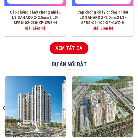
Cáp chống cháy chống nhiễu
Cáp chống cháy chống nhiễu
2×1.5mm2 LS SAHAKO LS-
2×1.0mm2 LS SAHAKO LS-
SFRS-02-150S-SZ-C
SFRS-02-100S-SZ-C
Giá
Giá
21,400
₫
18,600
₫
18,100
₫
gốc
hiện
là:
tại
18,600 ₫.
là:
18,100 ₫.
XEM TẤT CẢ
DỰ ÁN NỔI BẬT