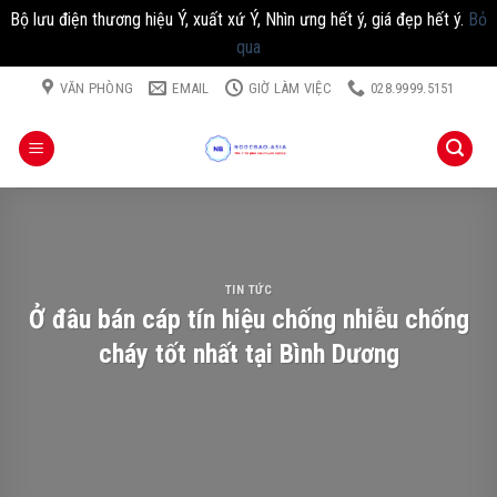
Bộ lưu điện thương hiệu Ý, xuất xứ Ý, Nhìn ưng hết ý, giá đẹp hết ý.
Bỏ
qua
Chuyển
VĂN PHÒNG
EMAIL
GIỜ LÀM VIỆC
028.9999.5151
đến
nội
dung
TIN TỨC
Ở đâu bán cáp tín hiệu chống nhiễu chống
cháy tốt nhất tại Bình Dương