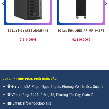
Bộ Lưu Điện ARES AR-MP1KS
Bộ Lưu Điện ARES AR-MP10KSRT
7,610,000
₫
62,810,000
₫
CÔNG TY TNHH PHÂN PHỐI NGỌC BẢO
Địa chỉ:
62A Phạm Ngọc Thạch, Phường Võ Thị Sáu, Quận 3
Văn phòng:
142A đường 45, Phường Tân Quy, Quận 7
Email:
info@ngocbao.asia