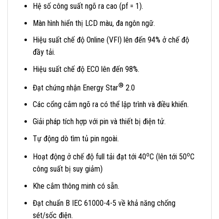
Hệ số công suất ngõ ra cao (pf = 1).
Màn hình hiển thị LCD màu, đa ngôn ngữ.
Hiệu suất chế độ Online (VFI) lên đến 94% ở chế độ
đầy tải.
Hiệu suất chế độ ECO lên đến 98%.
®
Đạt chứng nhận Energy Star
2.0
Các cổng cắm ngõ ra có thể lập trình và điều khiển.
Giải pháp tích hợp với pin và thiết bị điện tử.
Tự động dò tìm tủ pin ngoài.
o
o
Hoạt động ở chế độ full tải đạt tới 40
C (lên tới 50
C
công suất bị suy giảm)
Khe cắm thông minh có sẵn.
Đạt chuẩn B IEC 61000-4-5 về khả năng chống
sét/sốc điện.