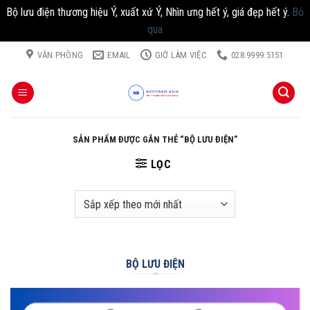
Bộ lưu điện thương hiệu Ý, xuất xứ Ý, Nhìn ưng hết ý, giá đẹp hết ý.
Bỏ
qua
Chuyển
VĂN PHÒNG
EMAIL
GIỜ LÀM VIỆC
028.9999.5151
đến
nội
dung
SẢN PHẨM ĐƯỢC GẮN THẺ “BỘ LƯU ĐIỆN”
LỌC
BỘ LƯU ĐIỆN