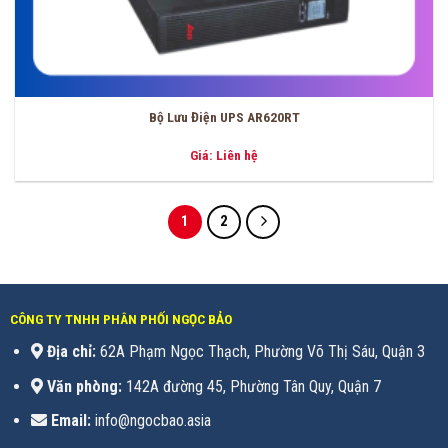
Bộ Lưu Điện UPS AR620RT
Giá: Liên hệ
1
2
CÔNG TY TNHH PHÂN PHỐI NGỌC BẢO
Địa chỉ:
62A Phạm Ngọc Thạch, Phường Võ Thị Sáu, Quận 3
Văn phòng:
142A đường 45, Phường Tân Quy, Quận 7
Email:
info@ngocbao.asia