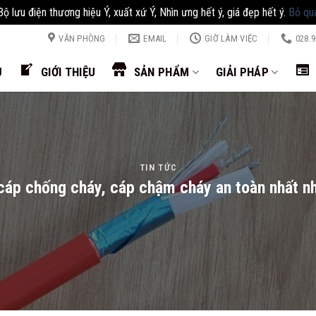
Bộ lưu điện thương hiệu Ý, xuất xứ Ý, Nhìn ưng hết ý, giá đẹp hết ý.
Bỏ qu
VĂN PHÒNG
EMAIL
GIỜ LÀM VIỆC
028.9
Ủ
GIỚI THIỆU
SẢN PHẨM
GIẢI PHÁP
TIN TỨC
 cáp chống cháy, cáp chậm cháy an toàn nhất nh