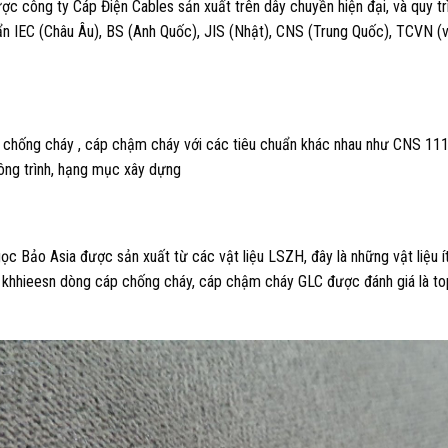
 công ty Cáp Điện Cables sản xuất trên dây chuyền hiện đại, và quy trì
ẩn IEC (Châu Âu), BS (Anh Quốc), JIS (Nhật), CNS (Trung Quốc), TCVN 
 chống cháy , cáp chậm cháy với các tiêu chuẩn khác nhau như CNS 111
ng trình, hạng mục xây dựng
 Bảo Asia được sản xuất từ các vật liệu LSZH, đây là những vật liệu í
do khhieesn dòng cáp chống cháy, cáp chậm cháy GLC được đánh giá là t