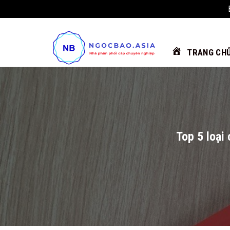
Chuyển
đến
nội
TRANG CH
dung
Top 5 loại