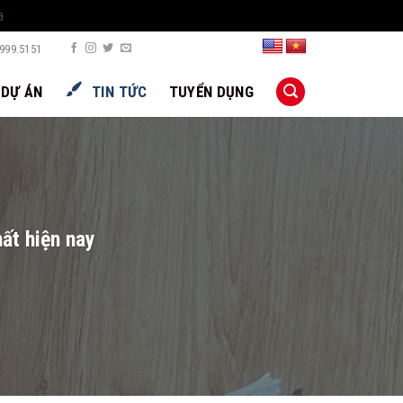
a
999.5151
DỰ ÁN
TIN TỨC
TUYỂN DỤNG
ất hiện nay