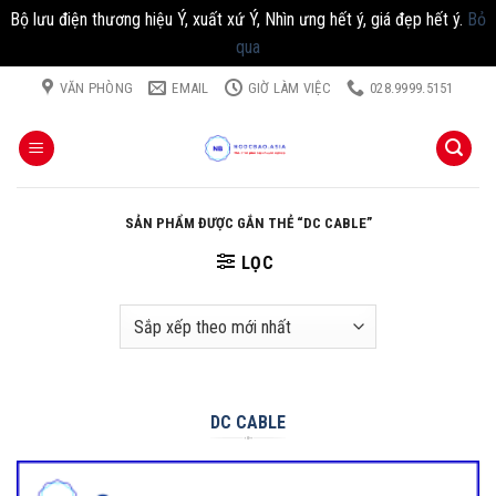
Bộ lưu điện thương hiệu Ý, xuất xứ Ý, Nhìn ưng hết ý, giá đẹp hết ý.
Bỏ
qua
Chuyển
VĂN PHÒNG
EMAIL
GIỜ LÀM VIỆC
028.9999.5151
đến
nội
dung
SẢN PHẨM ĐƯỢC GẮN THẺ “DC CABLE”
LỌC
DC CABLE