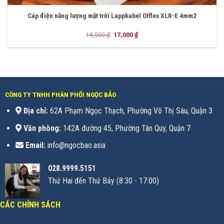
Cáp điện năng lượng mặt trời Lappkabel Olflex XLR-E 4mm2
Giá
Giá
18,500
₫
17,000
₫
gốc
hiện
là:
tại
18,500 ₫.
là:
17,000 ₫.
CÔNG TY TNHH PHÂN PHỐI NGỌC BẢO
Địa chỉ:
62A Phạm Ngọc Thạch, Phường Võ Thị Sáu, Quận 3
Văn phòng:
142A đường 45, Phường Tân Quy, Quận 7
Email:
info@ngocbao.asia
028.9999.5151
Thứ Hai đến Thứ Bảy (8:30 - 17:00)
CÁC CHÍNH SÁCH