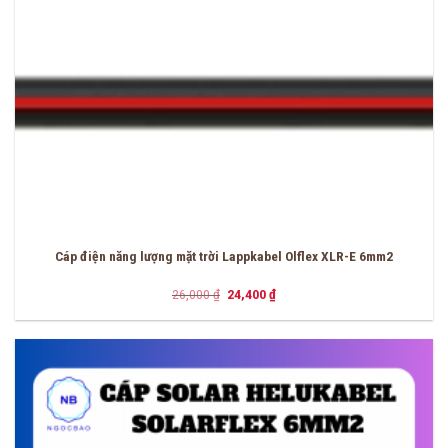
Cáp điện năng lượng mặt trời Lappkabel Olflex XLR-E 6mm2
Giá
Giá
26,000
₫
24,400
₫
gốc
hiện
là:
tại
26,000 ₫.
là:
24,400 ₫.